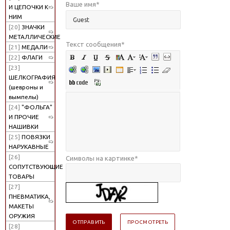
Ваше имя
*
И ЦЕПОЧКИ К
НИМ
[20]
ЗНАЧКИ
МЕТАЛЛИЧЕСКИЕ
Текст сообщения
*
[21]
МЕДАЛИ
[22]
ФЛАГИ
[23]
ШЕЛКОГРАФИЯ
(шевроны и
вымпелы)
[24]
"ФОЛЬГА"
И ПРОЧИЕ
НАШИВКИ
[25]
ПОВЯЗКИ
НАРУКАВНЫЕ
[26]
Символы на картинке
*
СОПУТСТВУЮЩИЕ
ТОВАРЫ
[27]
ПНЕВМАТИКА,
МАКЕТЫ
ОРУЖИЯ
[28]