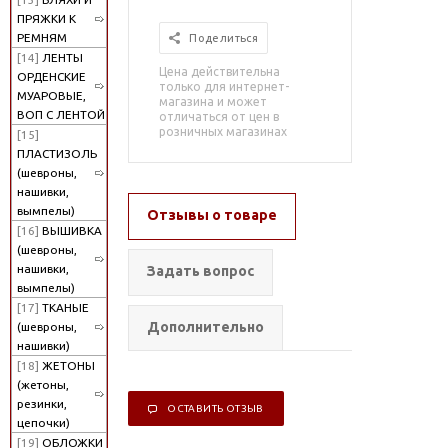
ПРЯЖКИ К
РЕМНЯМ
Поделиться
[14]
ЛЕНТЫ
Цена действительна
ОРДЕНСКИЕ
только для интернет-
МУАРОВЫЕ,
магазина и может
ВОП С ЛЕНТОЙ
отличаться от цен в
розничных магазинах
[15]
ПЛАСТИЗОЛЬ
(шевроны,
нашивки,
вымпелы)
Отзывы о товаре
[16]
ВЫШИВКА
(шевроны,
нашивки,
Задать вопрос
вымпелы)
[17]
ТКАНЫЕ
Дополнительно
(шевроны,
нашивки)
[18]
ЖЕТОНЫ
(жетоны,
резинки,
ОСТАВИТЬ ОТЗЫВ
цепочки)
[19]
ОБЛОЖКИ