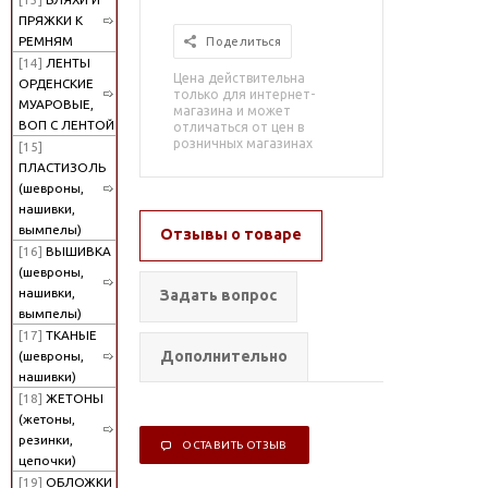
ПРЯЖКИ К
РЕМНЯМ
Поделиться
[14]
ЛЕНТЫ
Цена действительна
ОРДЕНСКИЕ
только для интернет-
МУАРОВЫЕ,
магазина и может
ВОП С ЛЕНТОЙ
отличаться от цен в
розничных магазинах
[15]
ПЛАСТИЗОЛЬ
(шевроны,
нашивки,
вымпелы)
Отзывы о товаре
[16]
ВЫШИВКА
(шевроны,
нашивки,
Задать вопрос
вымпелы)
[17]
ТКАНЫЕ
Дополнительно
(шевроны,
нашивки)
[18]
ЖЕТОНЫ
(жетоны,
резинки,
ОСТАВИТЬ ОТЗЫВ
цепочки)
[19]
ОБЛОЖКИ