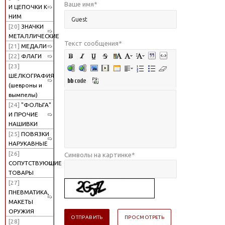
Ваше имя
*
И ЦЕПОЧКИ К
НИМ
[20]
ЗНАЧКИ
МЕТАЛЛИЧЕСКИЕ
Текст сообщения
*
[21]
МЕДАЛИ
[22]
ФЛАГИ
[23]
ШЕЛКОГРАФИЯ
(шевроны и
вымпелы)
[24]
"ФОЛЬГА"
И ПРОЧИЕ
НАШИВКИ
[25]
ПОВЯЗКИ
НАРУКАВНЫЕ
[26]
Символы на картинке
*
СОПУТСТВУЮЩИЕ
ТОВАРЫ
[27]
ПНЕВМАТИКА,
МАКЕТЫ
ОРУЖИЯ
[28]