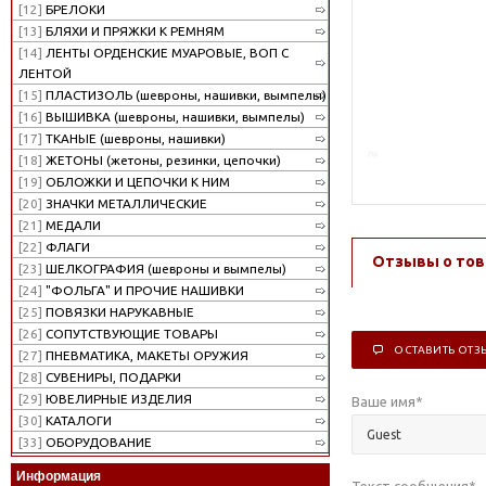
[12]
БРЕЛОКИ
[13]
БЛЯХИ И ПРЯЖКИ К РЕМНЯМ
[14]
ЛЕНТЫ ОРДЕНСКИЕ МУАРОВЫЕ, ВОП С
ЛЕНТОЙ
[15]
ПЛАСТИЗОЛЬ (шевроны, нашивки, вымпелы)
[16]
ВЫШИВКА (шевроны, нашивки, вымпелы)
[17]
ТКАНЫЕ (шевроны, нашивки)
[18]
ЖЕТОНЫ (жетоны, резинки, цепочки)
[19]
ОБЛОЖКИ И ЦЕПОЧКИ К НИМ
[20]
ЗНАЧКИ МЕТАЛЛИЧЕСКИЕ
[21]
МЕДАЛИ
[22]
ФЛАГИ
Отзывы о тов
[23]
ШЕЛКОГРАФИЯ (шевроны и вымпелы)
[24]
"ФОЛЬГА" И ПРОЧИЕ НАШИВКИ
[25]
ПОВЯЗКИ НАРУКАВНЫЕ
[26]
СОПУТСТВУЮЩИЕ ТОВАРЫ
ОСТАВИТЬ ОТЗ
[27]
ПНЕВМАТИКА, МАКЕТЫ ОРУЖИЯ
[28]
СУВЕНИРЫ, ПОДАРКИ
[29]
ЮВЕЛИРНЫЕ ИЗДЕЛИЯ
Ваше имя
*
[30]
КАТАЛОГИ
[33]
ОБОРУДОВАНИЕ
Информация
Текст сообщения
*