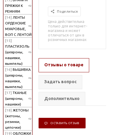
ПРЯЖКИ К
РЕМНЯМ
Поделиться
[14]
ЛЕНТЫ
Цена действительна
ОРДЕНСКИЕ
только для интернет-
МУАРОВЫЕ,
магазина и может
ВОП С ЛЕНТОЙ
отличаться от цен в
розничных магазинах
[15]
ПЛАСТИЗОЛЬ
(шевроны,
нашивки,
вымпелы)
Отзывы о товаре
[16]
ВЫШИВКА
(шевроны,
нашивки,
Задать вопрос
вымпелы)
[17]
ТКАНЫЕ
Дополнительно
(шевроны,
нашивки)
[18]
ЖЕТОНЫ
(жетоны,
резинки,
ОСТАВИТЬ ОТЗЫВ
цепочки)
[19]
ОБЛОЖКИ