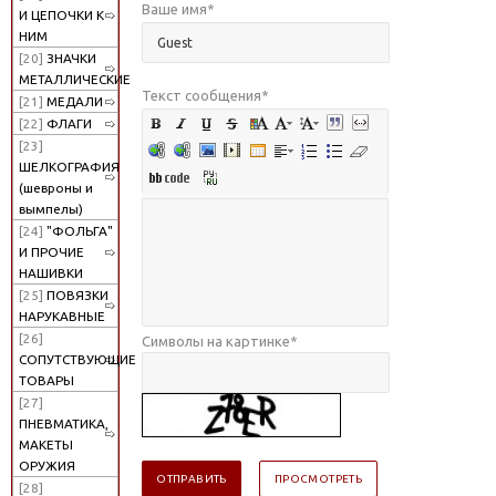
Ваше имя
*
И ЦЕПОЧКИ К
НИМ
[20]
ЗНАЧКИ
МЕТАЛЛИЧЕСКИЕ
Текст сообщения
*
[21]
МЕДАЛИ
[22]
ФЛАГИ
[23]
ШЕЛКОГРАФИЯ
(шевроны и
вымпелы)
[24]
"ФОЛЬГА"
И ПРОЧИЕ
НАШИВКИ
[25]
ПОВЯЗКИ
НАРУКАВНЫЕ
[26]
Символы на картинке
*
СОПУТСТВУЮЩИЕ
ТОВАРЫ
[27]
ПНЕВМАТИКА,
МАКЕТЫ
ОРУЖИЯ
[28]