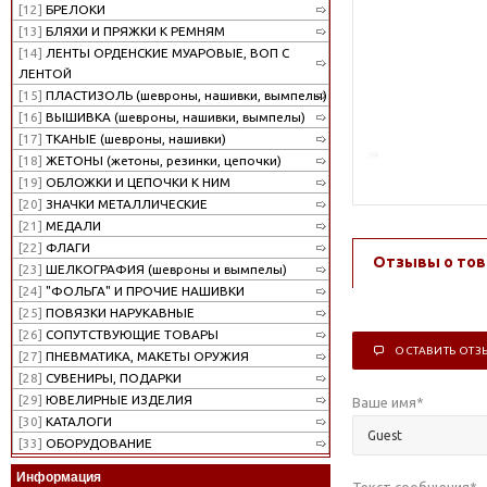
[12]
БРЕЛОКИ
[13]
БЛЯХИ И ПРЯЖКИ К РЕМНЯМ
[14]
ЛЕНТЫ ОРДЕНСКИЕ МУАРОВЫЕ, ВОП С
ЛЕНТОЙ
[15]
ПЛАСТИЗОЛЬ (шевроны, нашивки, вымпелы)
[16]
ВЫШИВКА (шевроны, нашивки, вымпелы)
[17]
ТКАНЫЕ (шевроны, нашивки)
[18]
ЖЕТОНЫ (жетоны, резинки, цепочки)
[19]
ОБЛОЖКИ И ЦЕПОЧКИ К НИМ
[20]
ЗНАЧКИ МЕТАЛЛИЧЕСКИЕ
[21]
МЕДАЛИ
[22]
ФЛАГИ
Отзывы о тов
[23]
ШЕЛКОГРАФИЯ (шевроны и вымпелы)
[24]
"ФОЛЬГА" И ПРОЧИЕ НАШИВКИ
[25]
ПОВЯЗКИ НАРУКАВНЫЕ
[26]
СОПУТСТВУЮЩИЕ ТОВАРЫ
ОСТАВИТЬ ОТЗ
[27]
ПНЕВМАТИКА, МАКЕТЫ ОРУЖИЯ
[28]
СУВЕНИРЫ, ПОДАРКИ
[29]
ЮВЕЛИРНЫЕ ИЗДЕЛИЯ
Ваше имя
*
[30]
КАТАЛОГИ
[33]
ОБОРУДОВАНИЕ
Информация
Текст сообщения
*