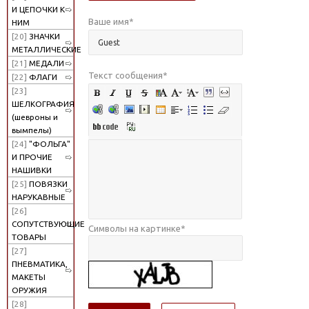
И ЦЕПОЧКИ К
Ваше имя
*
НИМ
[20]
ЗНАЧКИ
МЕТАЛЛИЧЕСКИЕ
[21]
МЕДАЛИ
Текст сообщения
*
[22]
ФЛАГИ
[23]
ШЕЛКОГРАФИЯ
(шевроны и
вымпелы)
[24]
"ФОЛЬГА"
И ПРОЧИЕ
НАШИВКИ
[25]
ПОВЯЗКИ
НАРУКАВНЫЕ
[26]
СОПУТСТВУЮЩИЕ
Символы на картинке
*
ТОВАРЫ
[27]
ПНЕВМАТИКА,
МАКЕТЫ
ОРУЖИЯ
[28]