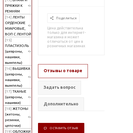
ПРЯЖКИ К
РЕМНЯМ
[14]
ЛЕНТЫ
Поделиться
ОРДЕНСКИЕ
Цена действительна
МУАРОВЫЕ,
только для интернет-
ВОП С ЛЕНТОЙ
магазина и может
[15]
отличаться от цен в
ПЛАСТИЗОЛЬ
розничных магазинах
(шевроны,
нашивки,
вымпелы)
[16]
ВЫШИВКА
Отзывы о товаре
(шевроны,
нашивки,
вымпелы)
Задать вопрос
[17]
ТКАНЫЕ
(шевроны,
нашивки)
Дополнительно
[18]
ЖЕТОНЫ
(жетоны,
резинки,
цепочки)
ОСТАВИТЬ ОТЗЫВ
[19]
ОБЛОЖКИ