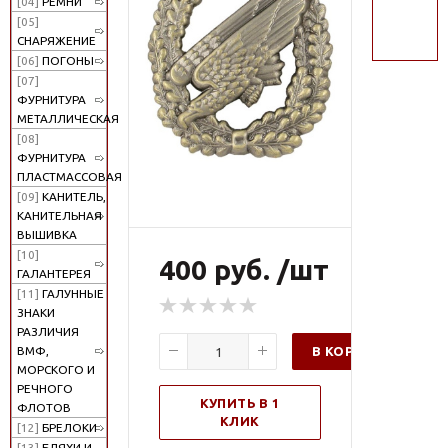
[04]
РЕМНИ
поиск
[05]
СНАРЯЖЕНИЕ
[06]
ПОГОНЫ
[07]
ФУРНИТУРА
МЕТАЛЛИЧЕСКАЯ
[08]
ФУРНИТУРА
ПЛАСТМАССОВАЯ
[09]
КАНИТЕЛЬ,
КАНИТЕЛЬНАЯ
ВЫШИВКА
[10]
400 руб. /шт
ГАЛАНТЕРЕЯ
[11]
ГАЛУННЫЕ
ЗНАКИ
РАЗЛИЧИЯ
В КОРЗИНУ
ВМФ,
МОРСКОГО И
РЕЧНОГО
КУПИТЬ В 1
ФЛОТОВ
КЛИК
[12]
БРЕЛОКИ
[13]
БЛЯХИ И