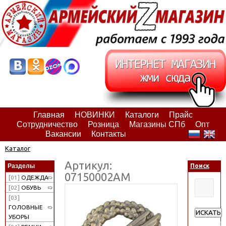
Главная
НОВИНКИ
Каталоги
Прайс
Сотрудничество
Розница
Магазины СПб
Опт
Вакансии
Контакты
Каталог
Артикул:
Разделы
Поиск
07150002АМ
[01]
ОДЕЖДА
[02]
ОБУВЬ
[03]
ГОЛОВНЫЕ
ИСКАТЬ
УБОРЫ
Расширен