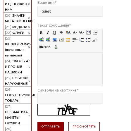
Ваше имя
*
И ЦЕПОЧКИ К
НИМ
[20]
ЗНАЧКИ
МЕТАЛЛИЧЕСКИЕ
Текст сообщения
*
[21]
МЕДАЛИ
[22]
ФЛАГИ
[23]
ШЕЛКОГРАФИЯ
(шевроны и
вымпелы)
[24]
"ФОЛЬГА"
И ПРОЧИЕ
НАШИВКИ
[25]
ПОВЯЗКИ
НАРУКАВНЫЕ
[26]
Символы на картинке
*
СОПУТСТВУЮЩИЕ
ТОВАРЫ
[27]
ПНЕВМАТИКА,
МАКЕТЫ
ОРУЖИЯ
[28]