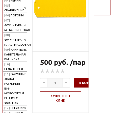
[04]
РЕМНИ
поиск
[05]
СНАРЯЖЕНИЕ
[06]
ПОГОНЫ
[07]
ФУРНИТУРА
МЕТАЛЛИЧЕСКАЯ
[08]
ФУРНИТУРА
ПЛАСТМАССОВАЯ
[09]
КАНИТЕЛЬ,
КАНИТЕЛЬНАЯ
ВЫШИВКА
500 руб. /пар
[10]
ГАЛАНТЕРЕЯ
[11]
ГАЛУННЫЕ
ЗНАКИ
В КОРЗИНУ
РАЗЛИЧИЯ
ВМФ,
МОРСКОГО И
КУПИТЬ В 1
РЕЧНОГО
КЛИК
ФЛОТОВ
[12]
БРЕЛОКИ
[13]
БЛЯХИ И