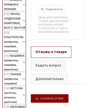
ПРЯЖКИ К
РЕМНЯМ
Поделиться
[14]
ЛЕНТЫ
Цена действительна
ОРДЕНСКИЕ
только для интернет-
МУАРОВЫЕ,
магазина и может
ВОП С ЛЕНТОЙ
отличаться от цен в
розничных магазинах
[15]
ПЛАСТИЗОЛЬ
(шевроны,
нашивки,
вымпелы)
Отзывы о товаре
[16]
ВЫШИВКА
(шевроны,
нашивки,
Задать вопрос
вымпелы)
[17]
ТКАНЫЕ
Дополнительно
(шевроны,
нашивки)
[18]
ЖЕТОНЫ
(жетоны,
резинки,
ОСТАВИТЬ ОТЗЫВ
цепочки)
[19]
ОБЛОЖКИ