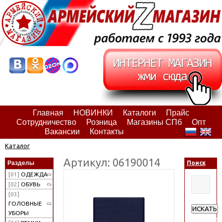
Главная
НОВИНКИ
Каталоги
Прайс
Сотрудничество
Розница
Магазины СПб
Опт
Вакансии
Контакты
Каталог
Артикул: 06190014
Разделы
Поиск
[01]
ОДЕЖДА
[02]
ОБУВЬ
[03]
ГОЛОВНЫЕ
ИСКАТЬ
УБОРЫ
Расширен