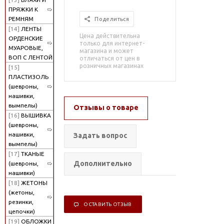
ПРЯЖКИ К
РЕМНЯМ
Поделиться
[14]
ЛЕНТЫ
Цена действительна
ОРДЕНСКИЕ
только для интернет-
МУАРОВЫЕ,
магазина и может
ВОП С ЛЕНТОЙ
отличаться от цен в
розничных магазинах
[15]
ПЛАСТИЗОЛЬ
(шевроны,
нашивки,
вымпелы)
Отзывы о товаре
[16]
ВЫШИВКА
(шевроны,
нашивки,
Задать вопрос
вымпелы)
[17]
ТКАНЫЕ
Дополнительно
(шевроны,
нашивки)
[18]
ЖЕТОНЫ
(жетоны,
резинки,
ОСТАВИТЬ ОТЗЫВ
цепочки)
[19]
ОБЛОЖКИ