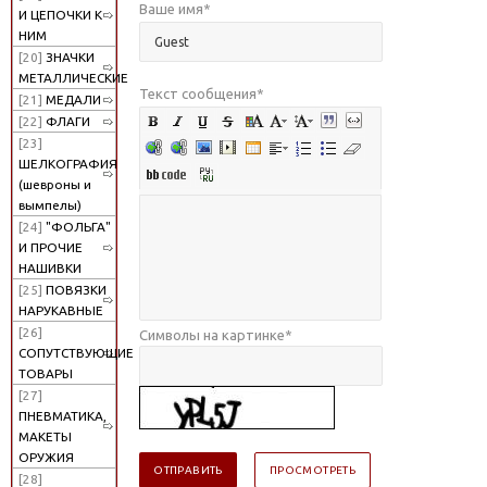
Ваше имя
*
И ЦЕПОЧКИ К
НИМ
[20]
ЗНАЧКИ
МЕТАЛЛИЧЕСКИЕ
Текст сообщения
*
[21]
МЕДАЛИ
[22]
ФЛАГИ
[23]
ШЕЛКОГРАФИЯ
(шевроны и
вымпелы)
[24]
"ФОЛЬГА"
И ПРОЧИЕ
НАШИВКИ
[25]
ПОВЯЗКИ
НАРУКАВНЫЕ
[26]
Символы на картинке
*
СОПУТСТВУЮЩИЕ
ТОВАРЫ
[27]
ПНЕВМАТИКА,
МАКЕТЫ
ОРУЖИЯ
[28]