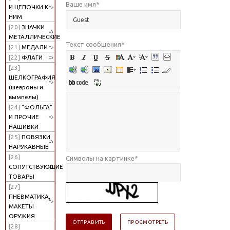
Ваше имя
*
И ЦЕПОЧКИ К
НИМ
[20]
ЗНАЧКИ
МЕТАЛЛИЧЕСКИЕ
Текст сообщения
*
[21]
МЕДАЛИ
[22]
ФЛАГИ
[23]
ШЕЛКОГРАФИЯ
(шевроны и
вымпелы)
[24]
"ФОЛЬГА"
И ПРОЧИЕ
НАШИВКИ
[25]
ПОВЯЗКИ
НАРУКАВНЫЕ
[26]
Символы на картинке
*
СОПУТСТВУЮЩИЕ
ТОВАРЫ
[27]
ПНЕВМАТИКА,
МАКЕТЫ
ОРУЖИЯ
[28]