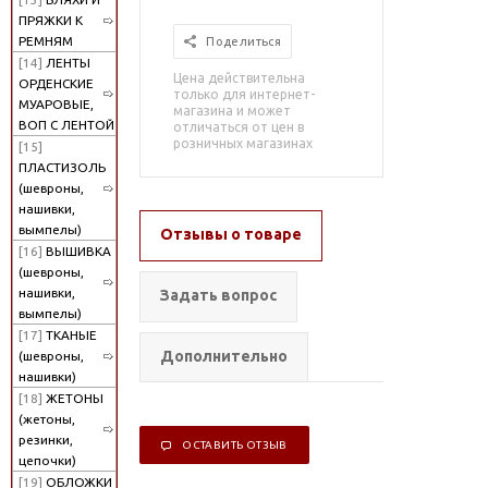
ПРЯЖКИ К
РЕМНЯМ
Поделиться
[14]
ЛЕНТЫ
Цена действительна
ОРДЕНСКИЕ
только для интернет-
МУАРОВЫЕ,
магазина и может
ВОП С ЛЕНТОЙ
отличаться от цен в
розничных магазинах
[15]
ПЛАСТИЗОЛЬ
(шевроны,
нашивки,
вымпелы)
Отзывы о товаре
[16]
ВЫШИВКА
(шевроны,
нашивки,
Задать вопрос
вымпелы)
[17]
ТКАНЫЕ
Дополнительно
(шевроны,
нашивки)
[18]
ЖЕТОНЫ
(жетоны,
резинки,
ОСТАВИТЬ ОТЗЫВ
цепочки)
[19]
ОБЛОЖКИ