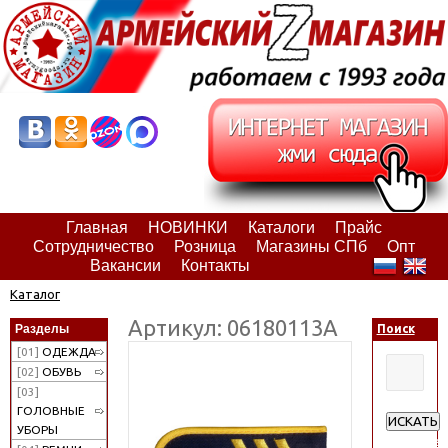
Главная
НОВИНКИ
Каталоги
Прайс
Сотрудничество
Розница
Магазины СПб
Опт
Вакансии
Контакты
Каталог
Артикул: 06180113А
Разделы
Поиск
[01]
ОДЕЖДА
[02]
ОБУВЬ
[03]
ГОЛОВНЫЕ
ИСКАТЬ
УБОРЫ
Расширен