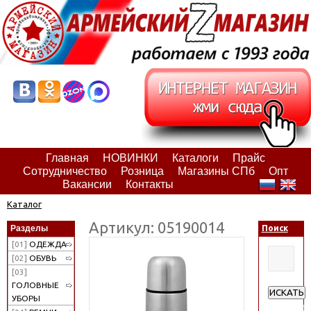
Главная
НОВИНКИ
Каталоги
Прайс
Сотрудничество
Розница
Магазины СПб
Опт
Вакансии
Контакты
Каталог
Артикул: 05190014
Разделы
Поиск
[01]
ОДЕЖДА
[02]
ОБУВЬ
[03]
ГОЛОВНЫЕ
ИСКАТЬ
УБОРЫ
Расширен