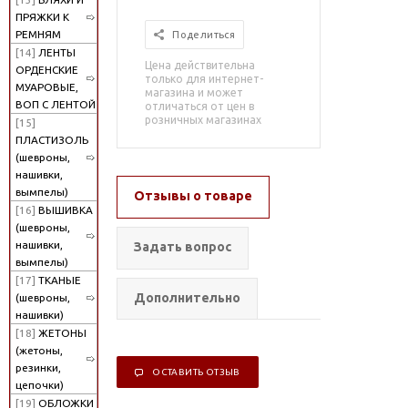
ПРЯЖКИ К
РЕМНЯМ
Поделиться
[14]
ЛЕНТЫ
Цена действительна
ОРДЕНСКИЕ
только для интернет-
МУАРОВЫЕ,
магазина и может
ВОП С ЛЕНТОЙ
отличаться от цен в
розничных магазинах
[15]
ПЛАСТИЗОЛЬ
(шевроны,
нашивки,
вымпелы)
Отзывы о товаре
[16]
ВЫШИВКА
(шевроны,
нашивки,
Задать вопрос
вымпелы)
[17]
ТКАНЫЕ
Дополнительно
(шевроны,
нашивки)
[18]
ЖЕТОНЫ
(жетоны,
резинки,
ОСТАВИТЬ ОТЗЫВ
цепочки)
[19]
ОБЛОЖКИ