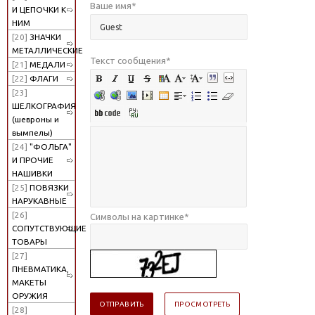
Ваше имя
*
И ЦЕПОЧКИ К
НИМ
[20]
ЗНАЧКИ
МЕТАЛЛИЧЕСКИЕ
Текст сообщения
*
[21]
МЕДАЛИ
[22]
ФЛАГИ
[23]
ШЕЛКОГРАФИЯ
(шевроны и
вымпелы)
[24]
"ФОЛЬГА"
И ПРОЧИЕ
НАШИВКИ
[25]
ПОВЯЗКИ
НАРУКАВНЫЕ
[26]
Символы на картинке
*
СОПУТСТВУЮЩИЕ
ТОВАРЫ
[27]
ПНЕВМАТИКА,
МАКЕТЫ
ОРУЖИЯ
[28]