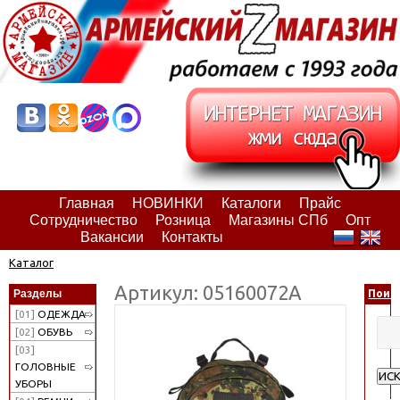
Главная
НОВИНКИ
Каталоги
Прайс
Сотрудничество
Розница
Магазины СПб
Опт
Вакансии
Контакты
Каталог
Артикул: 05160072А
Разделы
Поис
[01]
ОДЕЖДА
[02]
ОБУВЬ
[03]
ГОЛОВНЫЕ
ИС
УБОРЫ
Рас