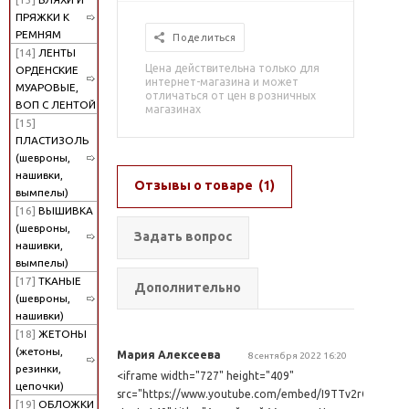
ПРЯЖКИ К
РЕМНЯМ
Поделиться
[14]
ЛЕНТЫ
Цена действительна только для
ОРДЕНСКИЕ
интернет-магазина и может
МУАРОВЫЕ,
отличаться от цен в розничных
ВОП С ЛЕНТОЙ
магазинах
[15]
ПЛАСТИЗОЛЬ
(шевроны,
нашивки,
Отзывы о товаре
(1)
вымпелы)
[16]
ВЫШИВКА
(шевроны,
Задать вопрос
нашивки,
вымпелы)
[17]
ТКАНЫЕ
Дополнительно
(шевроны,
нашивки)
[18]
ЖЕТОНЫ
(жетоны,
Мария Алексеева
8 сентября 2022 16:20
резинки,
<iframe width="727" height="409"
цепочки)
src="https://www.youtube.com/embed/I9TTv2rG9qM?
[19]
ОБЛОЖКИ