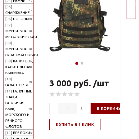
[04]
РЕМНИ
пои
[05]
СНАРЯЖЕНИЕ
[06]
ПОГОНЫ
[07]
ФУРНИТУРА
МЕТАЛЛИЧЕСКАЯ
[08]
ФУРНИТУРА
ПЛАСТМАССОВАЯ
[09]
КАНИТЕЛЬ,
КАНИТЕЛЬНАЯ
ВЫШИВКА
[10]
3 000 руб. /шт
ГАЛАНТЕРЕЯ
[11]
ГАЛУННЫЕ
ЗНАКИ
РАЗЛИЧИЯ
В КОРЗИНУ
ВМФ,
МОРСКОГО И
РЕЧНОГО
КУПИТЬ В 1 КЛИК
ФЛОТОВ
[12]
БРЕЛОКИ
[13]
БЛЯХИ И