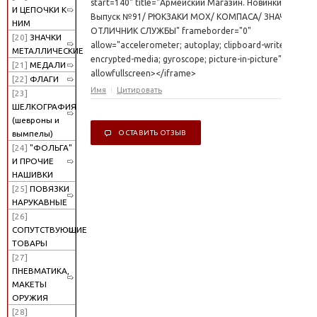
start=140" title="Армейский Магазин. Новинки.
И ЦЕПОЧКИ К
Выпуск №91/ РЮКЗАКИ МОХ/ КОМПАСА/ ЗНАЧКИ
НИМ
ОТЛИЧНИК СЛУЖБЫ" frameborder="0"
[20]
ЗНАЧКИ
allow="accelerometer; autoplay; clipboard-write;
МЕТАЛЛИЧЕСКИЕ
encrypted-media; gyroscope; picture-in-picture"
[21]
МЕДАЛИ
allowfullscreen></iframe>
[22]
ФЛАГИ
Имя
Цитировать
[23]
ШЕЛКОГРАФИЯ
(шевроны и
ОСТАВИТЬ ОТЗЫВ
вымпелы)
[24]
"ФОЛЬГА"
И ПРОЧИЕ
НАШИВКИ
[25]
ПОВЯЗКИ
НАРУКАВНЫЕ
[26]
СОПУТСТВУЮЩИЕ
ТОВАРЫ
[27]
ПНЕВМАТИКА,
МАКЕТЫ
ОРУЖИЯ
[28]