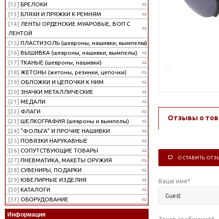
[12]
БРЕЛОКИ
[13]
БЛЯХИ И ПРЯЖКИ К РЕМНЯМ
[14]
ЛЕНТЫ ОРДЕНСКИЕ МУАРОВЫЕ, ВОП С
ЛЕНТОЙ
[15]
ПЛАСТИЗОЛЬ (шевроны, нашивки, вымпелы)
[16]
ВЫШИВКА (шевроны, нашивки, вымпелы)
[17]
ТКАНЫЕ (шевроны, нашивки)
[18]
ЖЕТОНЫ (жетоны, резинки, цепочки)
[19]
ОБЛОЖКИ И ЦЕПОЧКИ К НИМ
[20]
ЗНАЧКИ МЕТАЛЛИЧЕСКИЕ
[21]
МЕДАЛИ
[22]
ФЛАГИ
Отзывы о тов
[23]
ШЕЛКОГРАФИЯ (шевроны и вымпелы)
[24]
"ФОЛЬГА" И ПРОЧИЕ НАШИВКИ
[25]
ПОВЯЗКИ НАРУКАВНЫЕ
[26]
СОПУТСТВУЮЩИЕ ТОВАРЫ
ОСТАВИТЬ ОТЗ
[27]
ПНЕВМАТИКА, МАКЕТЫ ОРУЖИЯ
[28]
СУВЕНИРЫ, ПОДАРКИ
[29]
ЮВЕЛИРНЫЕ ИЗДЕЛИЯ
Ваше имя
*
[30]
КАТАЛОГИ
[33]
ОБОРУДОВАНИЕ
Информация
Текст сообщения
*