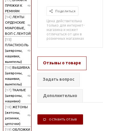
ПРЯЖКИ К
РЕМНЯМ
Поделиться
[14]
ЛЕНТЫ
Цена действительна
ОРДЕНСКИЕ
только для интернет-
МУАРОВЫЕ,
магазина и может
ВОП С ЛЕНТОЙ
отличаться от цен в
розничных магазинах
[15]
ПЛАСТИЗОЛЬ
(шевроны,
нашивки,
вымпелы)
Отзывы о товаре
[16]
ВЫШИВКА
(шевроны,
нашивки,
Задать вопрос
вымпелы)
[17]
ТКАНЫЕ
Дополнительно
(шевроны,
нашивки)
[18]
ЖЕТОНЫ
(жетоны,
резинки,
ОСТАВИТЬ ОТЗЫВ
цепочки)
[19]
ОБЛОЖКИ