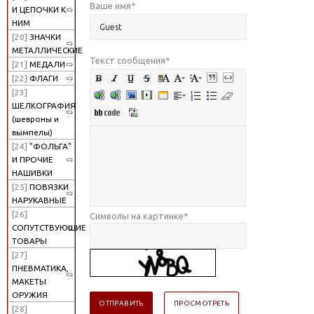
Ваше имя
*
И ЦЕПОЧКИ К
НИМ
[20]
ЗНАЧКИ
МЕТАЛЛИЧЕСКИЕ
Текст сообщения
*
[21]
МЕДАЛИ
[22]
ФЛАГИ
[23]
ШЕЛКОГРАФИЯ
(шевроны и
вымпелы)
[24]
"ФОЛЬГА"
И ПРОЧИЕ
НАШИВКИ
[25]
ПОВЯЗКИ
НАРУКАВНЫЕ
[26]
Символы на картинке
*
СОПУТСТВУЮЩИЕ
ТОВАРЫ
[27]
ПНЕВМАТИКА,
МАКЕТЫ
ОРУЖИЯ
[28]