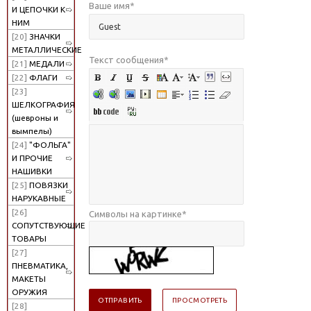
Ваше имя
*
И ЦЕПОЧКИ К
НИМ
[20]
ЗНАЧКИ
МЕТАЛЛИЧЕСКИЕ
Текст сообщения
*
[21]
МЕДАЛИ
[22]
ФЛАГИ
[23]
ШЕЛКОГРАФИЯ
(шевроны и
вымпелы)
[24]
"ФОЛЬГА"
И ПРОЧИЕ
НАШИВКИ
[25]
ПОВЯЗКИ
НАРУКАВНЫЕ
[26]
Символы на картинке
*
СОПУТСТВУЮЩИЕ
ТОВАРЫ
[27]
ПНЕВМАТИКА,
МАКЕТЫ
ОРУЖИЯ
[28]