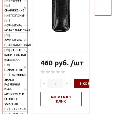
[04]
РЕМНИ
поиск
[05]
СНАРЯЖЕНИЕ
[06]
ПОГОНЫ
[07]
ФУРНИТУРА
МЕТАЛЛИЧЕСКАЯ
[08]
ФУРНИТУРА
ПЛАСТМАССОВАЯ
[09]
КАНИТЕЛЬ,
КАНИТЕЛЬНАЯ
ВЫШИВКА
460 руб. /шт
[10]
ГАЛАНТЕРЕЯ
[11]
ГАЛУННЫЕ
ЗНАКИ
В КОРЗИНУ
РАЗЛИЧИЯ
ВМФ,
МОРСКОГО И
КУПИТЬ В 1
РЕЧНОГО
КЛИК
ФЛОТОВ
[12]
БРЕЛОКИ
[13]
БЛЯХИ И