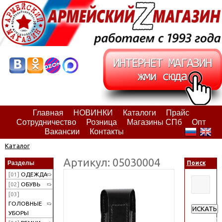
Главная
НОВИНКИ
Каталоги
Прайс
Сотрудничество
Розница
Магазины СПб
Опт
Вакансии
Контакты
Каталог
Артикул: 05030004
Разделы
Поиск
[01]
ОДЕЖДА
[02]
ОБУВЬ
[03]
ГОЛОВНЫЕ
ИСКАТЬ
УБОРЫ
Расширен