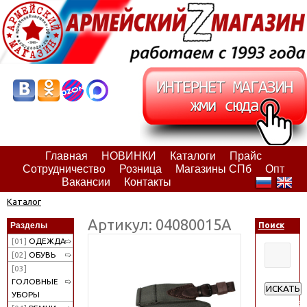
Главная
НОВИНКИ
Каталоги
Прайс
Сотрудничество
Розница
Магазины СПб
Опт
Вакансии
Контакты
Каталог
Артикул: 04080015А
Разделы
Поиск
[01]
ОДЕЖДА
[02]
ОБУВЬ
[03]
ГОЛОВНЫЕ
ИСКАТЬ
УБОРЫ
Расширен