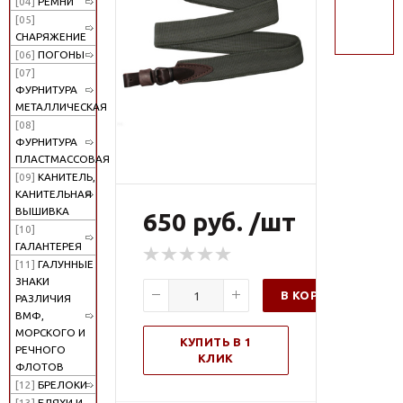
[04]
РЕМНИ
поиск
[05]
СНАРЯЖЕНИЕ
[06]
ПОГОНЫ
[07]
ФУРНИТУРА
МЕТАЛЛИЧЕСКАЯ
[08]
ФУРНИТУРА
ПЛАСТМАССОВАЯ
[09]
КАНИТЕЛЬ,
КАНИТЕЛЬНАЯ
ВЫШИВКА
650 руб. /шт
[10]
ГАЛАНТЕРЕЯ
[11]
ГАЛУННЫЕ
ЗНАКИ
В КОРЗИНУ
РАЗЛИЧИЯ
ВМФ,
МОРСКОГО И
КУПИТЬ В 1
РЕЧНОГО
КЛИК
ФЛОТОВ
[12]
БРЕЛОКИ
[13]
БЛЯХИ И