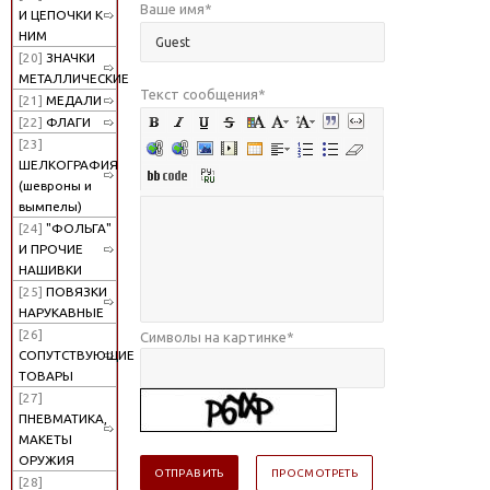
Ваше имя
*
И ЦЕПОЧКИ К
НИМ
[20]
ЗНАЧКИ
МЕТАЛЛИЧЕСКИЕ
Текст сообщения
*
[21]
МЕДАЛИ
[22]
ФЛАГИ
[23]
ШЕЛКОГРАФИЯ
(шевроны и
вымпелы)
[24]
"ФОЛЬГА"
И ПРОЧИЕ
НАШИВКИ
[25]
ПОВЯЗКИ
НАРУКАВНЫЕ
[26]
Символы на картинке
*
СОПУТСТВУЮЩИЕ
ТОВАРЫ
[27]
ПНЕВМАТИКА,
МАКЕТЫ
ОРУЖИЯ
[28]