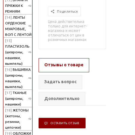
ПРЯЖКИ К
РЕМНЯМ
Поделиться
[14]
ЛЕНТЫ
Цена действительна
ОРДЕНСКИЕ
только для интернет-
МУАРОВЫЕ,
магазина и может
ВОП С ЛЕНТОЙ
отличаться от цен в
розничных магазинах
[15]
ПЛАСТИЗОЛЬ
(шевроны,
нашивки,
вымпелы)
Отзывы о товаре
[16]
ВЫШИВКА
(шевроны,
нашивки,
Задать вопрос
вымпелы)
[17]
ТКАНЫЕ
Дополнительно
(шевроны,
нашивки)
[18]
ЖЕТОНЫ
(жетоны,
резинки,
ОСТАВИТЬ ОТЗЫВ
цепочки)
[19]
ОБЛОЖКИ