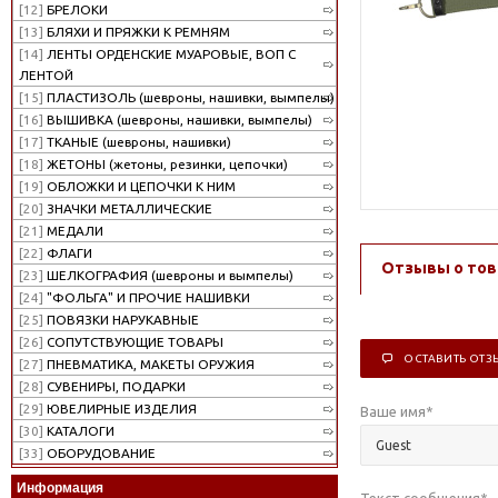
[12]
БРЕЛОКИ
[13]
БЛЯХИ И ПРЯЖКИ К РЕМНЯМ
[14]
ЛЕНТЫ ОРДЕНСКИЕ МУАРОВЫЕ, ВОП С
ЛЕНТОЙ
[15]
ПЛАСТИЗОЛЬ (шевроны, нашивки, вымпелы)
[16]
ВЫШИВКА (шевроны, нашивки, вымпелы)
[17]
ТКАНЫЕ (шевроны, нашивки)
[18]
ЖЕТОНЫ (жетоны, резинки, цепочки)
[19]
ОБЛОЖКИ И ЦЕПОЧКИ К НИМ
[20]
ЗНАЧКИ МЕТАЛЛИЧЕСКИЕ
[21]
МЕДАЛИ
[22]
ФЛАГИ
Отзывы о тов
[23]
ШЕЛКОГРАФИЯ (шевроны и вымпелы)
[24]
"ФОЛЬГА" И ПРОЧИЕ НАШИВКИ
[25]
ПОВЯЗКИ НАРУКАВНЫЕ
[26]
СОПУТСТВУЮЩИЕ ТОВАРЫ
ОСТАВИТЬ ОТЗ
[27]
ПНЕВМАТИКА, МАКЕТЫ ОРУЖИЯ
[28]
СУВЕНИРЫ, ПОДАРКИ
[29]
ЮВЕЛИРНЫЕ ИЗДЕЛИЯ
Ваше имя
*
[30]
КАТАЛОГИ
[33]
ОБОРУДОВАНИЕ
Информация
Текст сообщения
*