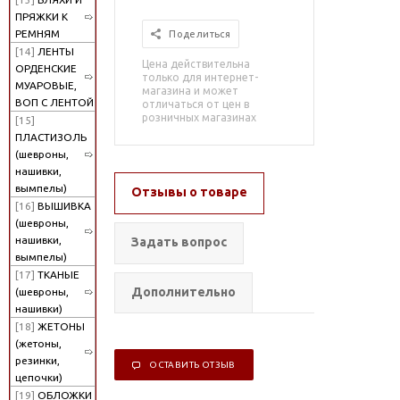
ПРЯЖКИ К
РЕМНЯМ
Поделиться
[14]
ЛЕНТЫ
Цена действительна
ОРДЕНСКИЕ
только для интернет-
МУАРОВЫЕ,
магазина и может
ВОП С ЛЕНТОЙ
отличаться от цен в
розничных магазинах
[15]
ПЛАСТИЗОЛЬ
(шевроны,
нашивки,
вымпелы)
Отзывы о товаре
[16]
ВЫШИВКА
(шевроны,
нашивки,
Задать вопрос
вымпелы)
[17]
ТКАНЫЕ
Дополнительно
(шевроны,
нашивки)
[18]
ЖЕТОНЫ
(жетоны,
резинки,
ОСТАВИТЬ ОТЗЫВ
цепочки)
[19]
ОБЛОЖКИ