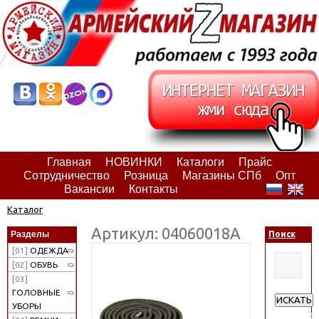
Главная
НОВИНКИ
Каталоги
Прайс
Сотрудничество
Розница
Магазины СПб
Опт
Вакансии
Контакты
Каталог
Артикул: 04060018А
Разделы
Поиск
[01]
ОДЕЖДА
[02]
ОБУВЬ
[03]
ГОЛОВНЫЕ
ИСКАТЬ
УБОРЫ
Расширен