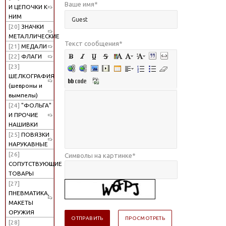
Ваше имя
*
И ЦЕПОЧКИ К
НИМ
[20]
ЗНАЧКИ
МЕТАЛЛИЧЕСКИЕ
Текст сообщения
*
[21]
МЕДАЛИ
[22]
ФЛАГИ
[23]
ШЕЛКОГРАФИЯ
(шевроны и
вымпелы)
[24]
"ФОЛЬГА"
И ПРОЧИЕ
НАШИВКИ
[25]
ПОВЯЗКИ
НАРУКАВНЫЕ
[26]
Символы на картинке
*
СОПУТСТВУЮЩИЕ
ТОВАРЫ
[27]
ПНЕВМАТИКА,
МАКЕТЫ
ОРУЖИЯ
[28]