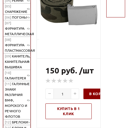
[04]
РЕМНИ
поиск
[05]
СНАРЯЖЕНИЕ
[06]
ПОГОНЫ
[07]
ФУРНИТУРА
МЕТАЛЛИЧЕСКАЯ
[08]
ФУРНИТУРА
ПЛАСТМАССОВАЯ
[09]
КАНИТЕЛЬ,
КАНИТЕЛЬНАЯ
ВЫШИВКА
150 руб. /шт
[10]
ГАЛАНТЕРЕЯ
[11]
ГАЛУННЫЕ
ЗНАКИ
В КОРЗИНУ
РАЗЛИЧИЯ
ВМФ,
МОРСКОГО И
КУПИТЬ В 1
РЕЧНОГО
КЛИК
ФЛОТОВ
[12]
БРЕЛОКИ
[13]
БЛЯХИ И