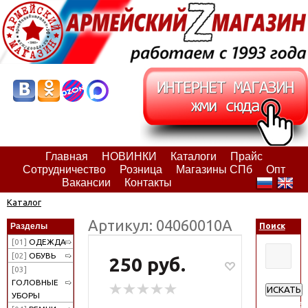
Главная
НОВИНКИ
Каталоги
Прайс
Сотрудничество
Розница
Магазины СПб
Опт
Вакансии
Контакты
Каталог
Артикул: 04060010А
Разделы
Поиск
[01]
ОДЕЖДА
[02]
ОБУВЬ
250 руб.
[03]
ГОЛОВНЫЕ
ИСКАТЬ
УБОРЫ
Расширен