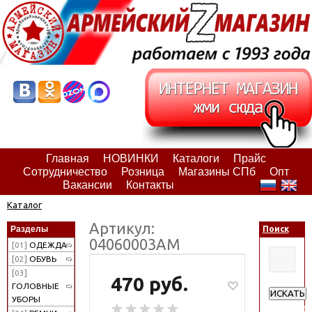
Главная
НОВИНКИ
Каталоги
Прайс
Сотрудничество
Розница
Магазины СПб
Опт
Вакансии
Контакты
Каталог
Артикул:
Разделы
Поиск
04060003АМ
[01]
ОДЕЖДА
[02]
ОБУВЬ
[03]
470 руб.
ГОЛОВНЫЕ
ИСКАТЬ
УБОРЫ
Расширен