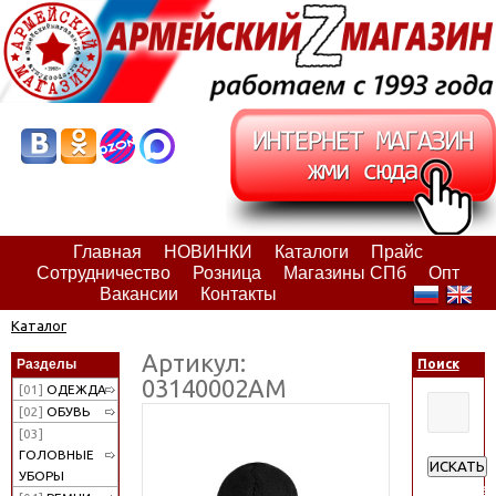
Главная
НОВИНКИ
Каталоги
Прайс
Сотрудничество
Розница
Магазины СПб
Опт
Вакансии
Контакты
Каталог
Артикул:
Разделы
Поиск
03140002АМ
[01]
ОДЕЖДА
[02]
ОБУВЬ
[03]
ГОЛОВНЫЕ
ИСКАТЬ
УБОРЫ
Расширен