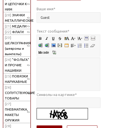
И ЦЕПОЧКИ К
Ваше имя
*
НИМ
[20]
ЗНАЧКИ
МЕТАЛЛИЧЕСКИЕ
[21]
МЕДАЛИ
Текст сообщения
*
[22]
ФЛАГИ
[23]
ШЕЛКОГРАФИЯ
(шевроны и
вымпелы)
[24]
"ФОЛЬГА"
И ПРОЧИЕ
НАШИВКИ
[25]
ПОВЯЗКИ
НАРУКАВНЫЕ
[26]
СОПУТСТВУЮЩИЕ
Символы на картинке
*
ТОВАРЫ
[27]
ПНЕВМАТИКА,
МАКЕТЫ
ОРУЖИЯ
[28]