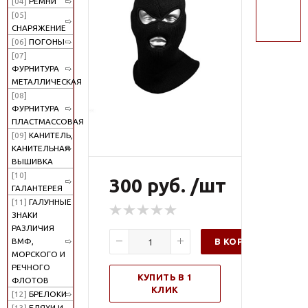
[04]
РЕМНИ
поиск
[05]
СНАРЯЖЕНИЕ
[06]
ПОГОНЫ
[07]
ФУРНИТУРА
МЕТАЛЛИЧЕСКАЯ
[08]
ФУРНИТУРА
ПЛАСТМАССОВАЯ
[09]
КАНИТЕЛЬ,
КАНИТЕЛЬНАЯ
ВЫШИВКА
[10]
300 руб. /шт
ГАЛАНТЕРЕЯ
[11]
ГАЛУННЫЕ
ЗНАКИ
РАЗЛИЧИЯ
В КОРЗИНУ
ВМФ,
МОРСКОГО И
РЕЧНОГО
КУПИТЬ В 1
ФЛОТОВ
КЛИК
[12]
БРЕЛОКИ
[13]
БЛЯХИ И