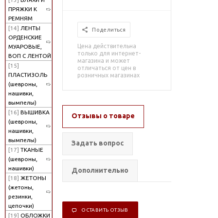
ПРЯЖКИ К
РЕМНЯМ
[14]
ЛЕНТЫ
Поделиться
ОРДЕНСКИЕ
Цена действительна
МУАРОВЫЕ,
только для интернет-
ВОП С ЛЕНТОЙ
магазина и может
[15]
отличаться от цен в
ПЛАСТИЗОЛЬ
розничных магазинах
(шевроны,
нашивки,
вымпелы)
[16]
ВЫШИВКА
Отзывы о товаре
(шевроны,
нашивки,
вымпелы)
Задать вопрос
[17]
ТКАНЫЕ
(шевроны,
нашивки)
Дополнительно
[18]
ЖЕТОНЫ
(жетоны,
резинки,
цепочки)
ОСТАВИТЬ ОТЗЫВ
[19]
ОБЛОЖКИ