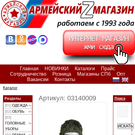
Главная
НОВИНКИ
Каталоги
Прайс
Сотрудничество
Розница
Магазины СПб
Опт
Вакансии
Контакты
Каталог
Артикул: 03140009
Разделы
Поиск
[01]
ОДЕЖДА
[02]
ОБУВЬ
[03]
ГОЛОВНЫЕ
ИСКАТЬ
УБОРЫ
Расшире
[04]
РЕМНИ