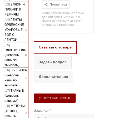
[13]
БЛЯХИ И
Поделиться
ПРЯЖКИ К
Цена действительна только
РЕМНЯМ
для интернет-магазина и
[14]
ЛЕНТЫ
может отличаться от цен в
ОРДЕНСКИЕ
розничных магазинах
МУАРОВЫЕ,
ВОП С
ЛЕНТОЙ
[15]
Отзывы о товаре
ПЛАСТИЗОЛЬ
(шевроны,
нашивки,
Задать вопрос
вымпелы)
[16]
ВЫШИВКА
(шевроны,
Дополнительно
нашивки,
вымпелы)
[17]
ТКАНЫЕ
(шевроны,
ОСТАВИТЬ ОТЗЫВ
нашивки)
[18]
ЖЕТОНЫ
Ваше имя
*
(жетоны,
резинки,