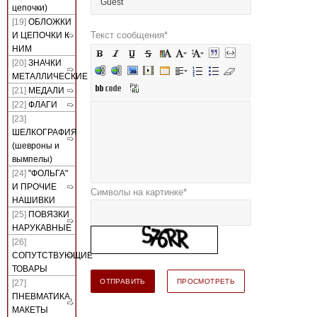
цепочки)
[19]
ОБЛОЖКИ
Текст сообщения
*
И ЦЕПОЧКИ К
НИМ
[20]
ЗНАЧКИ
МЕТАЛЛИЧЕСКИЕ
[21]
МЕДАЛИ
[22]
ФЛАГИ
[23]
ШЕЛКОГРАФИЯ
(шевроны и
вымпелы)
[24]
"ФОЛЬГА"
И ПРОЧИЕ
Символы на картинке
*
НАШИВКИ
[25]
ПОВЯЗКИ
НАРУКАВНЫЕ
[26]
СОПУТСТВУЮЩИЕ
ТОВАРЫ
[27]
ПНЕВМАТИКА,
МАКЕТЫ