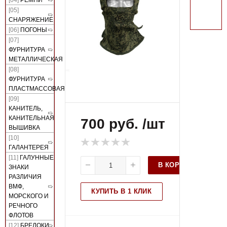
поиск
[05]
СНАРЯЖЕНИЕ
[06]
ПОГОНЫ
[07]
ФУРНИТУРА
МЕТАЛЛИЧЕСКАЯ
[08]
ФУРНИТУРА
ПЛАСТМАССОВАЯ
[09]
КАНИТЕЛЬ,
КАНИТЕЛЬНАЯ
700 руб. /шт
ВЫШИВКА
[10]
ГАЛАНТЕРЕЯ
[11]
ГАЛУННЫЕ
В КОРЗИНУ
ЗНАКИ
РАЗЛИЧИЯ
ВМФ,
КУПИТЬ В 1 КЛИК
МОРСКОГО И
РЕЧНОГО
ФЛОТОВ
[12]
БРЕЛОКИ