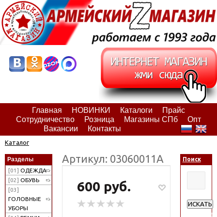
Главная
НОВИНКИ
Каталоги
Прайс
Сотрудничество
Розница
Магазины СПб
Опт
Вакансии
Контакты
Каталог
Артикул: 03060011А
Разделы
Поиск
[01]
ОДЕЖДА
[02]
ОБУВЬ
600 руб.
[03]
ГОЛОВНЫЕ
ИСКАТЬ
УБОРЫ
Расширен