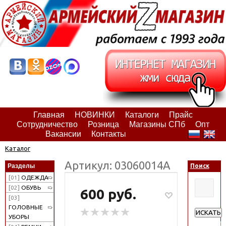
Главная
НОВИНКИ
Каталоги
Прайс
Сотрудничество
Розница
Магазины СПб
Опт
Вакансии
Контакты
Каталог
Артикул: 03060014А
Разделы
Поиск
[01]
ОДЕЖДА
[02]
ОБУВЬ
600 руб.
[03]
ГОЛОВНЫЕ
ИСКАТЬ
УБОРЫ
Расширен