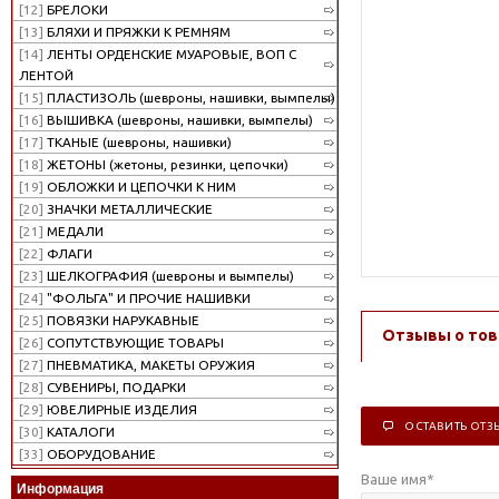
[12]
БРЕЛОКИ
[13]
БЛЯХИ И ПРЯЖКИ К РЕМНЯМ
[14]
ЛЕНТЫ ОРДЕНСКИЕ МУАРОВЫЕ, ВОП С
ЛЕНТОЙ
[15]
ПЛАСТИЗОЛЬ (шевроны, нашивки, вымпелы)
[16]
ВЫШИВКА (шевроны, нашивки, вымпелы)
[17]
ТКАНЫЕ (шевроны, нашивки)
[18]
ЖЕТОНЫ (жетоны, резинки, цепочки)
[19]
ОБЛОЖКИ И ЦЕПОЧКИ К НИМ
[20]
ЗНАЧКИ МЕТАЛЛИЧЕСКИЕ
[21]
МЕДАЛИ
[22]
ФЛАГИ
[23]
ШЕЛКОГРАФИЯ (шевроны и вымпелы)
[24]
"ФОЛЬГА" И ПРОЧИЕ НАШИВКИ
[25]
ПОВЯЗКИ НАРУКАВНЫЕ
Отзывы о тов
[26]
СОПУТСТВУЮЩИЕ ТОВАРЫ
[27]
ПНЕВМАТИКА, МАКЕТЫ ОРУЖИЯ
[28]
СУВЕНИРЫ, ПОДАРКИ
[29]
ЮВЕЛИРНЫЕ ИЗДЕЛИЯ
ОСТАВИТЬ ОТЗ
[30]
КАТАЛОГИ
[33]
ОБОРУДОВАНИЕ
Ваше имя
*
Информация