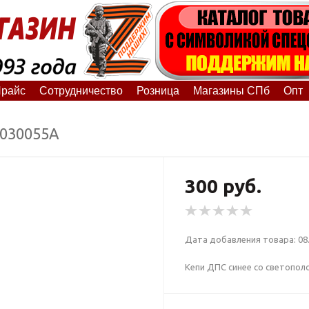
райс
Сотрудничество
Розница
Магазины СПб
Опт
3030055А
300 руб.
Дата добавления товара: 08.
Кепи ДПС синее со светополо