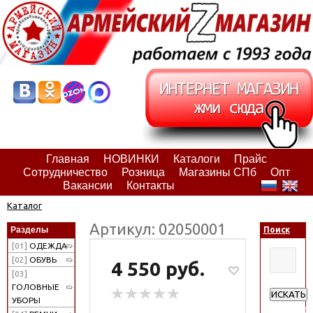
Главная
НОВИНКИ
Каталоги
Прайс
Сотрудничество
Розница
Магазины СПб
Опт
Вакансии
Контакты
Каталог
Артикул: 02050001
Разделы
Поиск
[01]
ОДЕЖДА
[02]
ОБУВЬ
4 550 руб.
[03]
ГОЛОВНЫЕ
ИСКАТЬ
УБОРЫ
Расширен