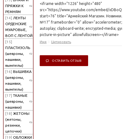
<iframe width="1226" height="480"
ПРЯЖКИ К
src="https://www.youtube.com/embed/xDBoQbnDE3A?
РЕМНЯМ
start=76" title="Армейский Магазин. Новинки. Выпуск
[14]
ЛЕНТЫ
№17" frameborder="0" allow="accelerometer;
ОРДЕНСКИЕ
autoplay; clipboard-write; encrypted-media; gyroscope;
МУАРОВЫЕ,
picture-in-picture" allowfullscreen></iframe>
ВОП С ЛЕНТОЙ
[15]
Имя
Цитировать
ПЛАСТИЗОЛЬ
(шевроны,
нашивки,
ОСТАВИТЬ ОТЗЫВ
вымпелы)
[16]
ВЫШИВКА
(шевроны,
нашивки,
вымпелы)
[17]
ТКАНЫЕ
(шевроны,
нашивки)
[18]
ЖЕТОНЫ
(жетоны,
резинки,
цепочки)
[19]
ОБЛОЖКИ