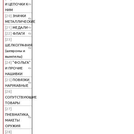
И ЦЕПОЧКИ К
НИМ
[20]
ЗНАЧКИ
МЕТАЛЛИЧЕСКИЕ
[21]
МЕДАЛИ
[22]
ФЛАГИ
[23]
ШЕЛКОГРАФИЯ
(шевроны и
вымпелы)
[24]
"ФОЛЬГА"
И ПРОЧИЕ
НАШИВКИ
[25]
ПОВЯЗКИ
НАРУКАВНЫЕ
[26]
СОПУТСТВУЮЩИЕ
ТОВАРЫ
[27]
ПНЕВМАТИКА,
МАКЕТЫ
ОРУЖИЯ
[28]