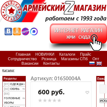
Главная
НОВИНКИ
Каталоги
Прайс
Сотрудничество
Розница
Магазины СПб
Опт
Вакансии
Контакты
Каталог
Артикул: 01650004А
Разделы
Поиск
[01]
ОДЕЖДА
[02]
ОБУВЬ
600 руб.
[03]
ГОЛОВНЫЕ
ИСК
УБОРЫ
Расш