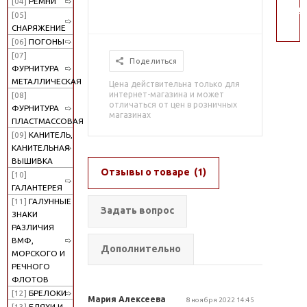
[04]
РЕМНИ
поис
[05]
СНАРЯЖЕНИЕ
[06]
ПОГОНЫ
[07]
Поделиться
ФУРНИТУРА
МЕТАЛЛИЧЕСКАЯ
Цена действительна только для
интернет-магазина и может
[08]
отличаться от цен в розничных
ФУРНИТУРА
магазинах
ПЛАСТМАССОВАЯ
[09]
КАНИТЕЛЬ,
КАНИТЕЛЬНАЯ
ВЫШИВКА
Отзывы о товаре
(1)
[10]
ГАЛАНТЕРЕЯ
[11]
ГАЛУННЫЕ
Задать вопрос
ЗНАКИ
РАЗЛИЧИЯ
ВМФ,
Дополнительно
МОРСКОГО И
РЕЧНОГО
ФЛОТОВ
[12]
БРЕЛОКИ
Мария Алексеева
8 ноября 2022 14:45
[13]
БЛЯХИ И