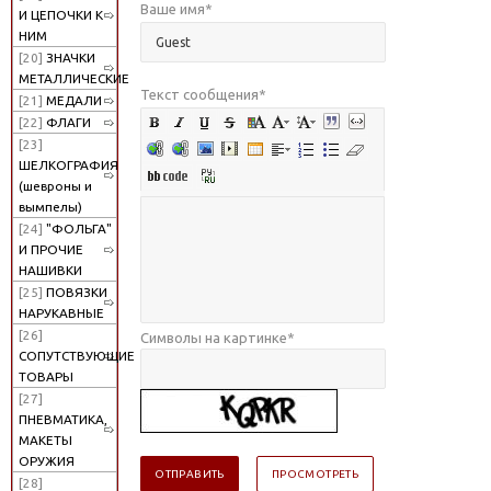
Ваше имя
*
И ЦЕПОЧКИ К
НИМ
[20]
ЗНАЧКИ
МЕТАЛЛИЧЕСКИЕ
Текст сообщения
*
[21]
МЕДАЛИ
[22]
ФЛАГИ
[23]
ШЕЛКОГРАФИЯ
(шевроны и
вымпелы)
[24]
"ФОЛЬГА"
И ПРОЧИЕ
НАШИВКИ
[25]
ПОВЯЗКИ
НАРУКАВНЫЕ
[26]
Символы на картинке
*
СОПУТСТВУЮЩИЕ
ТОВАРЫ
[27]
ПНЕВМАТИКА,
МАКЕТЫ
ОРУЖИЯ
[28]