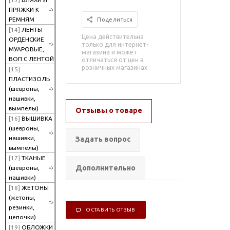
ПРЯЖКИ К
РЕМНЯМ
Поделиться
[14]
ЛЕНТЫ
Цена действительна
ОРДЕНСКИЕ
только для интернет-
МУАРОВЫЕ,
магазина и может
ВОП С ЛЕНТОЙ
отличаться от цен в
розничных магазинах
[15]
ПЛАСТИЗОЛЬ
(шевроны,
нашивки,
вымпелы)
Отзывы о товаре
[16]
ВЫШИВКА
(шевроны,
нашивки,
Задать вопрос
вымпелы)
[17]
ТКАНЫЕ
Дополнительно
(шевроны,
нашивки)
[18]
ЖЕТОНЫ
(жетоны,
резинки,
ОСТАВИТЬ ОТЗЫВ
цепочки)
[19]
ОБЛОЖКИ