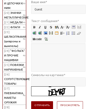
Ваше имя
*
И ЦЕПОЧКИ К
НИМ
[20]
ЗНАЧКИ
МЕТАЛЛИЧЕСКИЕ
Текст сообщения
*
[21]
МЕДАЛИ
[22]
ФЛАГИ
[23]
ШЕЛКОГРАФИЯ
(шевроны и
вымпелы)
[24]
"ФОЛЬГА"
И ПРОЧИЕ
НАШИВКИ
[25]
ПОВЯЗКИ
НАРУКАВНЫЕ
[26]
Символы на картинке
*
СОПУТСТВУЮЩИЕ
ТОВАРЫ
[27]
ПНЕВМАТИКА,
МАКЕТЫ
ОРУЖИЯ
[28]