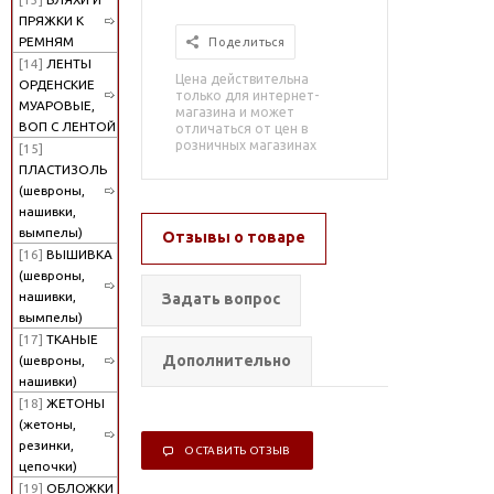
ПРЯЖКИ К
РЕМНЯМ
Поделиться
[14]
ЛЕНТЫ
Цена действительна
ОРДЕНСКИЕ
только для интернет-
МУАРОВЫЕ,
магазина и может
ВОП С ЛЕНТОЙ
отличаться от цен в
розничных магазинах
[15]
ПЛАСТИЗОЛЬ
(шевроны,
нашивки,
вымпелы)
Отзывы о товаре
[16]
ВЫШИВКА
(шевроны,
нашивки,
Задать вопрос
вымпелы)
[17]
ТКАНЫЕ
Дополнительно
(шевроны,
нашивки)
[18]
ЖЕТОНЫ
(жетоны,
резинки,
ОСТАВИТЬ ОТЗЫВ
цепочки)
[19]
ОБЛОЖКИ