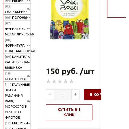
[04]
РЕМНИ
поиск
[05]
СНАРЯЖЕНИЕ
[06]
ПОГОНЫ
[07]
ФУРНИТУРА
МЕТАЛЛИЧЕСКАЯ
[08]
ФУРНИТУРА
ПЛАСТМАССОВАЯ
[09]
КАНИТЕЛЬ,
КАНИТЕЛЬНАЯ
ВЫШИВКА
150 руб. /шт
[10]
ГАЛАНТЕРЕЯ
[11]
ГАЛУННЫЕ
ЗНАКИ
В КОРЗИНУ
РАЗЛИЧИЯ
ВМФ,
МОРСКОГО И
КУПИТЬ В 1
РЕЧНОГО
КЛИК
ФЛОТОВ
[12]
БРЕЛОКИ
[13]
БЛЯХИ И