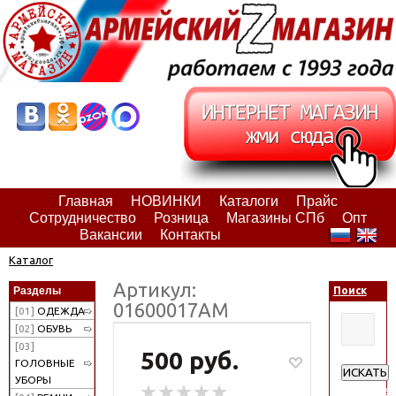
Главная
НОВИНКИ
Каталоги
Прайс
Сотрудничество
Розница
Магазины СПб
Опт
Вакансии
Контакты
Каталог
Артикул:
Разделы
Поиск
01600017АМ
[01]
ОДЕЖДА
[02]
ОБУВЬ
[03]
500 руб.
ГОЛОВНЫЕ
ИСКАТЬ
УБОРЫ
Расширен