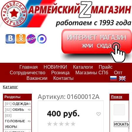
Главная
НОВИНКИ
Каталоги
Прайс
Сотрудничество
Розница
Магазины СПб
Опт
Вакансии
Контакты
Каталог
Артикул: 01600012А
Разделы
Поиск
[01]
ОДЕЖДА
[02]
ОБУВЬ
400 руб.
[03]
ГОЛОВНЫЕ
ИСКАТЬ
УБОРЫ
Расширен