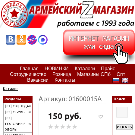
Главная
НОВИНКИ
Каталоги
Прайс
Сотрудничество
Розница
Магазины СПб
Опт
Вакансии
Контакты
Каталог
Артикул: 01600015А
Разделы
Поиск
[01]
ОДЕЖДА
[02]
ОБУВЬ
150 руб.
[03]
ГОЛОВНЫЕ
ИСКАТЬ
УБОРЫ
Расширен