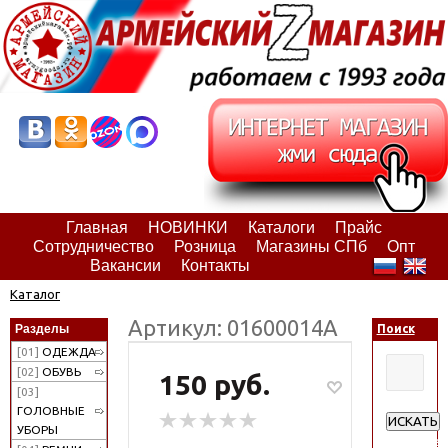
Главная
НОВИНКИ
Каталоги
Прайс
Сотрудничество
Розница
Магазины СПб
Опт
Вакансии
Контакты
Каталог
Артикул: 01600014А
Разделы
Поиск
[01]
ОДЕЖДА
[02]
ОБУВЬ
150 руб.
[03]
ГОЛОВНЫЕ
ИСКАТЬ
УБОРЫ
Расширен