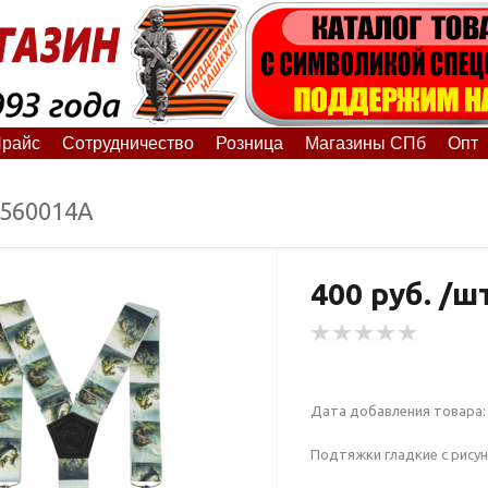
райс
Сотрудничество
Розница
Магазины СПб
Опт
1560014А
400 руб. /ш
Дата добавления товара: 
Подтяжки гладкие с рису