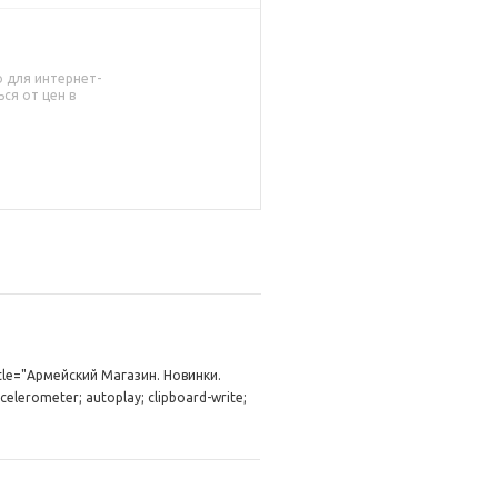
о для интернет-
ся от цен в
itle="Армейский Магазин. Новинки.
ometer; autoplay; clipboard-write;