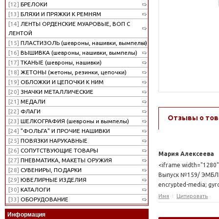
[12]
БРЕЛОКИ
[13]
БЛЯХИ И ПРЯЖКИ К РЕМНЯМ
[14]
ЛЕНТЫ ОРДЕНСКИЕ МУАРОВЫЕ, ВОП С
ЛЕНТОЙ
[15]
ПЛАСТИЗОЛЬ (шевроны, нашивки, вымпелы)
[16]
ВЫШИВКА (шевроны, нашивки, вымпелы)
[17]
ТКАНЫЕ (шевроны, нашивки)
[18]
ЖЕТОНЫ (жетоны, резинки, цепочки)
[19]
ОБЛОЖКИ И ЦЕПОЧКИ К НИМ
[20]
ЗНАЧКИ МЕТАЛЛИЧЕСКИЕ
[21]
МЕДАЛИ
[22]
ФЛАГИ
Отзывы о тов
[23]
ШЕЛКОГРАФИЯ (шевроны и вымпелы)
[24]
"ФОЛЬГА" И ПРОЧИЕ НАШИВКИ
[25]
ПОВЯЗКИ НАРУКАВНЫЕ
[26]
СОПУТСТВУЮЩИЕ ТОВАРЫ
Мария Алексеева
[27]
ПНЕВМАТИКА, МАКЕТЫ ОРУЖИЯ
<iframe width="1280"
[28]
СУВЕНИРЫ, ПОДАРКИ
Выпуск №159/ ЭМБЛЕ
[29]
ЮВЕЛИРНЫЕ ИЗДЕЛИЯ
encrypted-media; gyro
[30]
КАТАЛОГИ
Имя
Цитировать
[33]
ОБОРУДОВАНИЕ
Информация