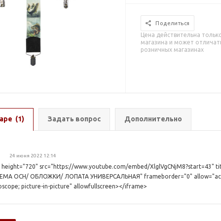
Поделиться
Цена действительна тольк
магазина и может отличать
розничных магазинах
аре
(1)
Задать вопрос
Дополнительно
24 июня 2022 12:14
 height="720" src="https://www.youtube.com/embed/XlglVgCNjM8?start=43" t
МА ОСН/ ОБЛОЖКИ/ ЛОПАТА УНИВЕРСАЛЬНАЯ" frameborder="0" allow="acceler
scope; picture-in-picture" allowfullscreen></iframe>