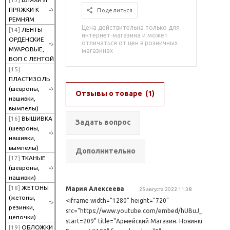
ПРЯЖКИ К
Поделиться
РЕМНЯМ
Цена действительна только для
[14]
ЛЕНТЫ
интернет-магазина и может
ОРДЕНСКИЕ
отличаться от цен в розничных
МУАРОВЫЕ,
магазинах
ВОП С ЛЕНТОЙ
[15]
ПЛАСТИЗОЛЬ
(шевроны,
Отзывы о товаре
(1)
нашивки,
вымпелы)
[16]
ВЫШИВКА
Задать вопрос
(шевроны,
нашивки,
вымпелы)
Дополнительно
[17]
ТКАНЫЕ
(шевроны,
нашивки)
[18]
ЖЕТОНЫ
Мария Алексеева
25 августа 2022 11:38
(жетоны,
<iframe width="1280" height="720"
резинки,
src="https://www.youtube.com/embed/hUBuJ_ptp_0?
цепочки)
start=209" title="Армейский Магазин. Новинки.
[19]
ОБЛОЖКИ