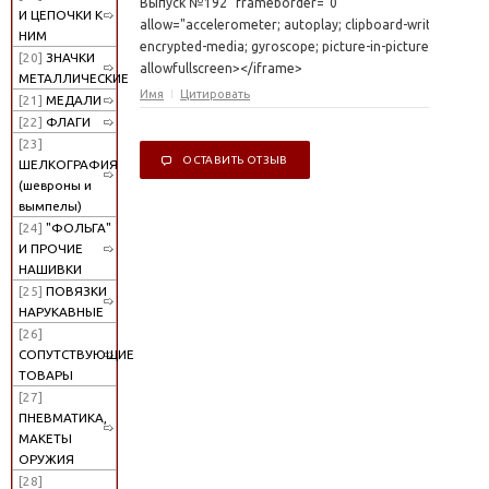
Выпуск №192" frameborder="0"
И ЦЕПОЧКИ К
allow="accelerometer; autoplay; clipboard-write;
НИМ
encrypted-media; gyroscope; picture-in-picture"
[20]
ЗНАЧКИ
allowfullscreen></iframe>
МЕТАЛЛИЧЕСКИЕ
Имя
Цитировать
[21]
МЕДАЛИ
[22]
ФЛАГИ
[23]
ОСТАВИТЬ ОТЗЫВ
ШЕЛКОГРАФИЯ
(шевроны и
вымпелы)
[24]
"ФОЛЬГА"
И ПРОЧИЕ
НАШИВКИ
[25]
ПОВЯЗКИ
НАРУКАВНЫЕ
[26]
СОПУТСТВУЮЩИЕ
ТОВАРЫ
[27]
ПНЕВМАТИКА,
МАКЕТЫ
ОРУЖИЯ
[28]