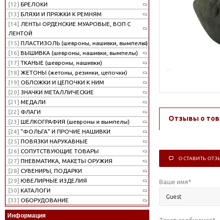
[12]
БРЕЛОКИ
[13]
БЛЯХИ И ПРЯЖКИ К РЕМНЯМ
[14]
ЛЕНТЫ ОРДЕНСКИЕ МУАРОВЫЕ, ВОП С
ЛЕНТОЙ
[15]
ПЛАСТИЗОЛЬ (шевроны, нашивки, вымпелы)
[16]
ВЫШИВКА (шевроны, нашивки, вымпелы)
[17]
ТКАНЫЕ (шевроны, нашивки)
[18]
ЖЕТОНЫ (жетоны, резинки, цепочки)
[19]
ОБЛОЖКИ И ЦЕПОЧКИ К НИМ
[20]
ЗНАЧКИ МЕТАЛЛИЧЕСКИЕ
[21]
МЕДАЛИ
[22]
ФЛАГИ
Отзывы о тов
[23]
ШЕЛКОГРАФИЯ (шевроны и вымпелы)
[24]
"ФОЛЬГА" И ПРОЧИЕ НАШИВКИ
[25]
ПОВЯЗКИ НАРУКАВНЫЕ
[26]
СОПУТСТВУЮЩИЕ ТОВАРЫ
ОСТАВИТЬ ОТЗ
[27]
ПНЕВМАТИКА, МАКЕТЫ ОРУЖИЯ
[28]
СУВЕНИРЫ, ПОДАРКИ
[29]
ЮВЕЛИРНЫЕ ИЗДЕЛИЯ
Ваше имя
*
[30]
КАТАЛОГИ
[33]
ОБОРУДОВАНИЕ
Информация
Текст сообщения
*