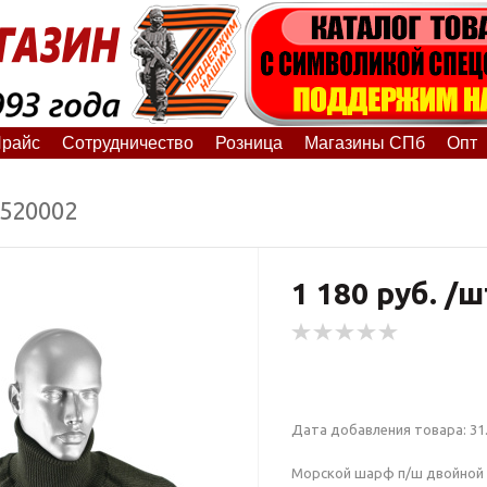
райс
Сотрудничество
Розница
Магазины СПб
Опт
1520002
1 180 руб. /ш
Дата добавления товара: 31.
Морской шарф п/ш двойной