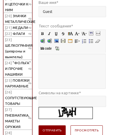
Ваше имя
*
И ЦЕПОЧКИ К
НИМ
[20]
ЗНАЧКИ
МЕТАЛЛИЧЕСКИЕ
Текст сообщения
*
[21]
МЕДАЛИ
[22]
ФЛАГИ
[23]
ШЕЛКОГРАФИЯ
(шевроны и
вымпелы)
[24]
"ФОЛЬГА"
И ПРОЧИЕ
НАШИВКИ
[25]
ПОВЯЗКИ
НАРУКАВНЫЕ
[26]
Символы на картинке
*
СОПУТСТВУЮЩИЕ
ТОВАРЫ
[27]
ПНЕВМАТИКА,
МАКЕТЫ
ОРУЖИЯ
[28]