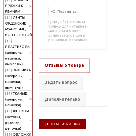
ПРЯЖКИ К
РЕМНЯМ
Поделиться
[14]
ЛЕНТЫ
Цена действительна
ОРДЕНСКИЕ
только для интернет-
МУАРОВЫЕ,
магазина и может
ВОП С ЛЕНТОЙ
отличаться от цен в
розничных магазинах
[15]
ПЛАСТИЗОЛЬ
(шевроны,
нашивки,
вымпелы)
Отзывы о товаре
[16]
ВЫШИВКА
(шевроны,
нашивки,
Задать вопрос
вымпелы)
[17]
ТКАНЫЕ
Дополнительно
(шевроны,
нашивки)
[18]
ЖЕТОНЫ
(жетоны,
резинки,
ОСТАВИТЬ ОТЗЫВ
цепочки)
[19]
ОБЛОЖКИ