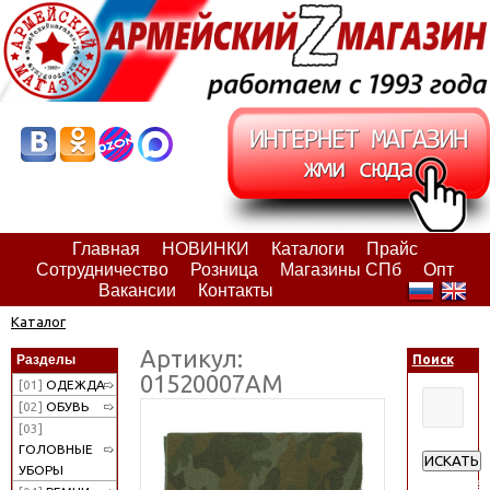
Главная
НОВИНКИ
Каталоги
Прайс
Сотрудничество
Розница
Магазины СПб
Опт
Вакансии
Контакты
Каталог
Артикул:
Разделы
Поиск
01520007АМ
[01]
ОДЕЖДА
[02]
ОБУВЬ
[03]
ГОЛОВНЫЕ
ИСКАТЬ
УБОРЫ
Расширен