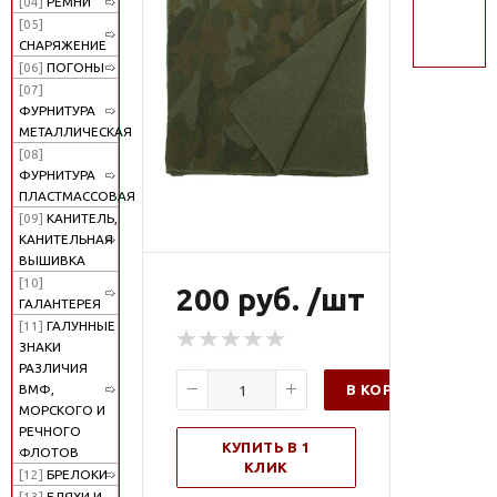
[04]
РЕМНИ
поиск
[05]
СНАРЯЖЕНИЕ
[06]
ПОГОНЫ
[07]
ФУРНИТУРА
МЕТАЛЛИЧЕСКАЯ
[08]
ФУРНИТУРА
ПЛАСТМАССОВАЯ
[09]
КАНИТЕЛЬ,
КАНИТЕЛЬНАЯ
ВЫШИВКА
[10]
200 руб. /шт
ГАЛАНТЕРЕЯ
[11]
ГАЛУННЫЕ
ЗНАКИ
РАЗЛИЧИЯ
В КОРЗИНУ
ВМФ,
МОРСКОГО И
РЕЧНОГО
КУПИТЬ В 1
ФЛОТОВ
КЛИК
[12]
БРЕЛОКИ
[13]
БЛЯХИ И