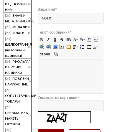
И ЦЕПОЧКИ К
Ваше имя
*
НИМ
[20]
ЗНАЧКИ
МЕТАЛЛИЧЕСКИЕ
[21]
МЕДАЛИ
Текст сообщения
*
[22]
ФЛАГИ
[23]
ШЕЛКОГРАФИЯ
(шевроны и
вымпелы)
[24]
"ФОЛЬГА"
И ПРОЧИЕ
НАШИВКИ
[25]
ПОВЯЗКИ
НАРУКАВНЫЕ
[26]
СОПУТСТВУЮЩИЕ
Символы на картинке
*
ТОВАРЫ
[27]
ПНЕВМАТИКА,
МАКЕТЫ
ОРУЖИЯ
[28]