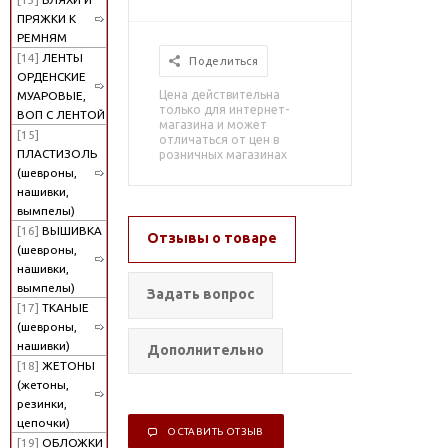
ПРЯЖКИ К
РЕМНЯМ
[14]
ЛЕНТЫ
Поделиться
ОРДЕНСКИЕ
Цена действительна
МУАРОВЫЕ,
только для интернет-
ВОП С ЛЕНТОЙ
магазина и может
[15]
отличаться от цен в
ПЛАСТИЗОЛЬ
розничных магазинах
(шевроны,
нашивки,
вымпелы)
[16]
ВЫШИВКА
Отзывы о товаре
(шевроны,
нашивки,
вымпелы)
Задать вопрос
[17]
ТКАНЫЕ
(шевроны,
нашивки)
Дополнительно
[18]
ЖЕТОНЫ
(жетоны,
резинки,
цепочки)
ОСТАВИТЬ ОТЗЫВ
[19]
ОБЛОЖКИ