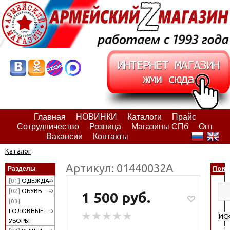
Главная
НОВИНКИ
Каталоги
Прайс
Сотрудничество
Розница
Магазины СПб
Опт
Вакансии
Контакты
Каталог
Артикул: 01440032А
Разделы
Поис
[01]
ОДЕЖДА
[02]
ОБУВЬ
1 500 руб.
[03]
ГОЛОВНЫЕ
ИС
УБОРЫ
Рас