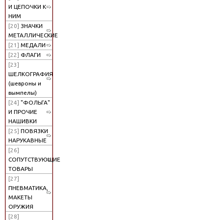
И ЦЕПОЧКИ К
НИМ
[20]
ЗНАЧКИ
МЕТАЛЛИЧЕСКИЕ
[21]
МЕДАЛИ
[22]
ФЛАГИ
[23]
ШЕЛКОГРАФИЯ
(шевроны и
вымпелы)
[24]
"ФОЛЬГА"
И ПРОЧИЕ
НАШИВКИ
[25]
ПОВЯЗКИ
НАРУКАВНЫЕ
[26]
СОПУТСТВУЮЩИЕ
ТОВАРЫ
[27]
ПНЕВМАТИКА,
МАКЕТЫ
ОРУЖИЯ
[28]