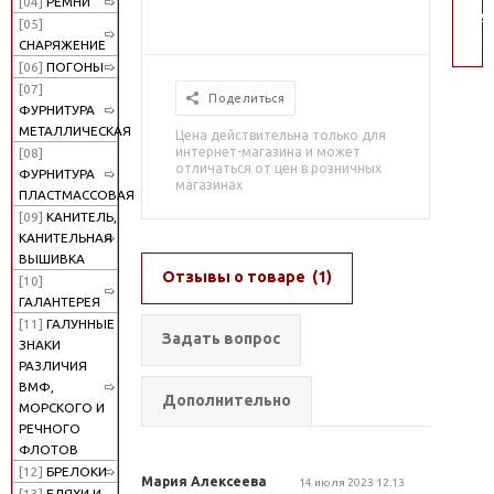
[04]
РЕМНИ
пои
[05]
СНАРЯЖЕНИЕ
[06]
ПОГОНЫ
[07]
Поделиться
ФУРНИТУРА
МЕТАЛЛИЧЕСКАЯ
Цена действительна только для
интернет-магазина и может
[08]
отличаться от цен в розничных
ФУРНИТУРА
магазинах
ПЛАСТМАССОВАЯ
[09]
КАНИТЕЛЬ,
КАНИТЕЛЬНАЯ
ВЫШИВКА
Отзывы о товаре
(1)
[10]
ГАЛАНТЕРЕЯ
[11]
ГАЛУННЫЕ
Задать вопрос
ЗНАКИ
РАЗЛИЧИЯ
ВМФ,
Дополнительно
МОРСКОГО И
РЕЧНОГО
ФЛОТОВ
[12]
БРЕЛОКИ
Мария Алексеева
14 июля 2023 12:13
[13]
БЛЯХИ И