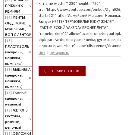
<ifr ame width="1280" height="720"
ПРЯЖКИ К
src="https://www.youtube.com/embed/Zgm026j6_a8?
РЕМНЯМ
start=321" title="Армейский Магазин. Новинки.
[14]
ЛЕНТЫ
Выпуск №219/ ТЕРМОБЕЛЬЕ ESDY/ ЖИЛЕТ
ОРДЕНСКИЕ
ТАКТИЧЕСКИЙ YAKEDA/ БРОНЕПЛИТА"
МУАРОВЫЕ,
frameborder="0" allow="accelerometer; autoplay;
ВОП С ЛЕНТОЙ
clipboard-write; encrypted-media; gyroscope; picture-
[15]
in-picture; web-share" allowfullscreen></iframe>
ПЛАСТИЗОЛЬ
(шевроны,
Имя
Цитировать
нашивки,
вымпелы)
[16]
ВЫШИВКА
ОСТАВИТЬ ОТЗЫВ
(шевроны,
нашивки,
вымпелы)
[17]
ТКАНЫЕ
(шевроны,
нашивки)
[18]
ЖЕТОНЫ
(жетоны,
резинки,
цепочки)
[19]
ОБЛОЖКИ