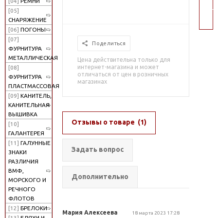
[04]
РЕМНИ
пои
[05]
СНАРЯЖЕНИЕ
[06]
ПОГОНЫ
[07]
Поделиться
ФУРНИТУРА
МЕТАЛЛИЧЕСКАЯ
Цена действительна только для
интернет-магазина и может
[08]
отличаться от цен в розничных
ФУРНИТУРА
магазинах
ПЛАСТМАССОВАЯ
[09]
КАНИТЕЛЬ,
КАНИТЕЛЬНАЯ
ВЫШИВКА
Отзывы о товаре
(1)
[10]
ГАЛАНТЕРЕЯ
[11]
ГАЛУННЫЕ
Задать вопрос
ЗНАКИ
РАЗЛИЧИЯ
ВМФ,
Дополнительно
МОРСКОГО И
РЕЧНОГО
ФЛОТОВ
[12]
БРЕЛОКИ
Мария Алексеева
18 марта 2023 17:28
[13]
БЛЯХИ И