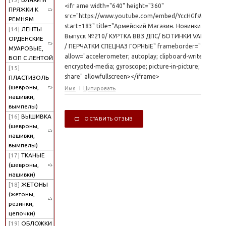
<ifr ame width="640" height="360"
ПРЯЖКИ К
src="https://www.youtube.com/embed/YccHGfsWFtA?
РЕМНЯМ
start=183" title="Армейский Магазин. Новинки.
[14]
ЛЕНТЫ
Выпуск №210/ КУРТКА ВВЗ ДПС/ БОТИНКИ VANEDA
ОРДЕНСКИЕ
/ ПЕРЧАТКИ СПЕЦНАЗ ГОРНЫЕ" frameborder="0"
МУАРОВЫЕ,
allow="accelerometer; autoplay; clipboard-write;
ВОП С ЛЕНТОЙ
encrypted-media; gyroscope; picture-in-picture; web-
[15]
share" allowfullscreen></iframe>
ПЛАСТИЗОЛЬ
(шевроны,
Имя
Цитировать
нашивки,
вымпелы)
[16]
ВЫШИВКА
ОСТАВИТЬ ОТЗЫВ
(шевроны,
нашивки,
вымпелы)
[17]
ТКАНЫЕ
(шевроны,
нашивки)
[18]
ЖЕТОНЫ
(жетоны,
резинки,
цепочки)
[19]
ОБЛОЖКИ