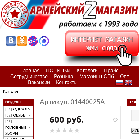
Главная
НОВИНКИ
Каталоги
Прайс
Сотрудничество
Розница
Магазины СПб
Опт
Вакансии
Контакты
Каталог
Артикул: 01440025А
Разделы
Поис
[01]
ОДЕЖДА
[02]
ОБУВЬ
600 руб.
[03]
ГОЛОВНЫЕ
ИС
УБОРЫ
Рас