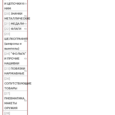
И ЦЕПОЧКИ К
НИМ
[20]
ЗНАЧКИ
МЕТАЛЛИЧЕСКИЕ
[21]
МЕДАЛИ
[22]
ФЛАГИ
[23]
ШЕЛКОГРАФИЯ
(шевроны и
вымпелы)
[24]
"ФОЛЬГА"
И ПРОЧИЕ
НАШИВКИ
[25]
ПОВЯЗКИ
НАРУКАВНЫЕ
[26]
СОПУТСТВУЮЩИЕ
ТОВАРЫ
[27]
ПНЕВМАТИКА,
МАКЕТЫ
ОРУЖИЯ
[28]