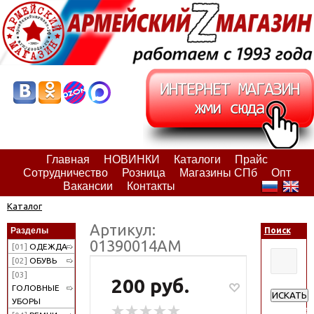
Главная
НОВИНКИ
Каталоги
Прайс
Сотрудничество
Розница
Магазины СПб
Опт
Вакансии
Контакты
Каталог
Артикул:
Разделы
Поиск
01390014АМ
[01]
ОДЕЖДА
[02]
ОБУВЬ
[03]
200 руб.
ГОЛОВНЫЕ
ИСКАТЬ
УБОРЫ
Расширен