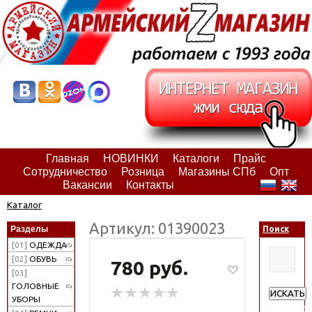
Главная
НОВИНКИ
Каталоги
Прайс
Сотрудничество
Розница
Магазины СПб
Опт
Вакансии
Контакты
Каталог
Артикул: 01390023
Разделы
Поиск
[01]
ОДЕЖДА
[02]
ОБУВЬ
780 руб.
[03]
ГОЛОВНЫЕ
ИСКАТЬ
УБОРЫ
Расширен