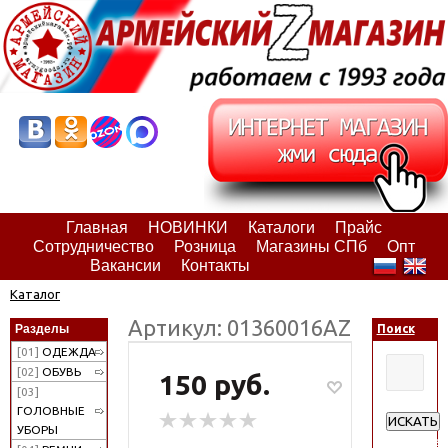
Главная
НОВИНКИ
Каталоги
Прайс
Сотрудничество
Розница
Магазины СПб
Опт
Вакансии
Контакты
Каталог
Артикул: 01360016АZ
Разделы
Поиск
[01]
ОДЕЖДА
[02]
ОБУВЬ
150 руб.
[03]
ГОЛОВНЫЕ
ИСКАТЬ
УБОРЫ
Расширен