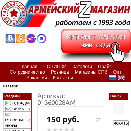
Главная
НОВИНКИ
Каталоги
Прайс
Сотрудничество
Розница
Магазины СПб
Опт
Вакансии
Контакты
Каталог
Артикул:
Разделы
Поиск
01360028АМ
[01]
ОДЕЖДА
[02]
ОБУВЬ
[03]
150 руб.
ГОЛОВНЫЕ
ИСКАТЬ
УБОРЫ
Расширен