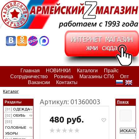
Главная
НОВИНКИ
Каталоги
Прайс
Сотрудничество
Розница
Магазины СПб
Опт
Вакансии
Контакты
Каталог
Артикул: 01360003
Разделы
Поиск
[01]
ОДЕЖДА
[02]
ОБУВЬ
480 руб.
[03]
ГОЛОВНЫЕ
ИСКАТЬ
УБОРЫ
Расширен