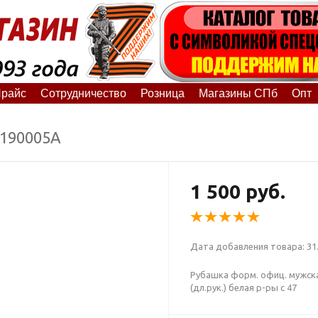
райс
Сотрудничество
Розница
Магазины СПб
Опт
1190005А
1 500 руб.
Дата добавления товара: 31.
Рубашка форм. офиц. мужск
(дл.рук.) белая р-ры с 47