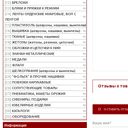
[12]
БРЕЛОКИ
[13]
БЛЯХИ И ПРЯЖКИ К РЕМНЯМ
[14]
ЛЕНТЫ ОРДЕНСКИЕ МУАРОВЫЕ, ВОП С
ЛЕНТОЙ
[15]
ПЛАСТИЗОЛЬ (шевроны, нашивки, вымпелы)
[16]
ВЫШИВКА (шевроны, нашивки, вымпелы)
[17]
ТКАНЫЕ (шевроны, нашивки)
[18]
ЖЕТОНЫ (жетоны, резинки, цепочки)
[19]
ОБЛОЖКИ И ЦЕПОЧКИ К НИМ
[20]
ЗНАЧКИ МЕТАЛЛИЧЕСКИЕ
[21]
МЕДАЛИ
[22]
ФЛАГИ
[23]
ШЕЛКОГРАФИЯ (шевроны и вымпелы)
[24]
"ФОЛЬГА" И ПРОЧИЕ НАШИВКИ
[25]
ПОВЯЗКИ НАРУКАВНЫЕ
Отзывы о тов
[26]
СОПУТСТВУЮЩИЕ ТОВАРЫ
[27]
ПНЕВМАТИКА, МАКЕТЫ ОРУЖИЯ
[28]
СУВЕНИРЫ, ПОДАРКИ
[29]
ЮВЕЛИРНЫЕ ИЗДЕЛИЯ
ОСТАВИТЬ ОТЗ
[30]
КАТАЛОГИ
[33]
ОБОРУДОВАНИЕ
Ваше имя
*
Информация