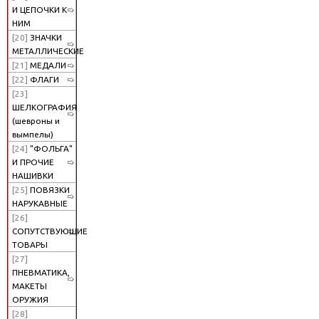
И ЦЕПОЧКИ К
НИМ
[20]
ЗНАЧКИ
МЕТАЛЛИЧЕСКИЕ
[21]
МЕДАЛИ
[22]
ФЛАГИ
[23]
ШЕЛКОГРАФИЯ
(шевроны и
вымпелы)
[24]
"ФОЛЬГА"
И ПРОЧИЕ
НАШИВКИ
[25]
ПОВЯЗКИ
НАРУКАВНЫЕ
[26]
СОПУТСТВУЮЩИЕ
ТОВАРЫ
[27]
ПНЕВМАТИКА,
МАКЕТЫ
ОРУЖИЯ
[28]