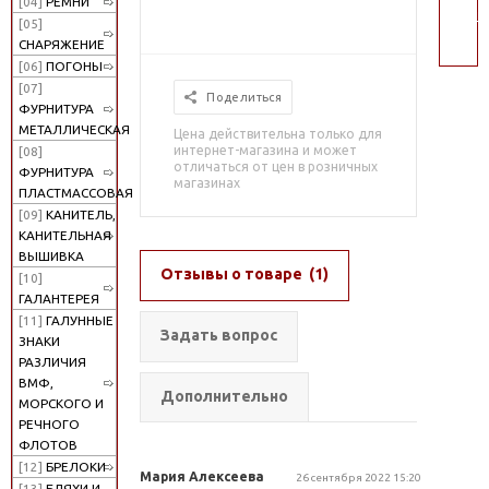
[04]
РЕМНИ
поис
[05]
СНАРЯЖЕНИЕ
[06]
ПОГОНЫ
[07]
Поделиться
ФУРНИТУРА
МЕТАЛЛИЧЕСКАЯ
Цена действительна только для
интернет-магазина и может
[08]
отличаться от цен в розничных
ФУРНИТУРА
магазинах
ПЛАСТМАССОВАЯ
[09]
КАНИТЕЛЬ,
КАНИТЕЛЬНАЯ
ВЫШИВКА
Отзывы о товаре
(1)
[10]
ГАЛАНТЕРЕЯ
[11]
ГАЛУННЫЕ
Задать вопрос
ЗНАКИ
РАЗЛИЧИЯ
ВМФ,
Дополнительно
МОРСКОГО И
РЕЧНОГО
ФЛОТОВ
[12]
БРЕЛОКИ
Мария Алексеева
26 сентября 2022 15:20
[13]
БЛЯХИ И