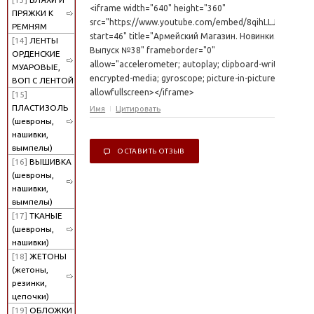
<iframe width="640" height="360"
ПРЯЖКИ К
src="https://www.youtube.com/embed/8qihLLJ3MXE?
РЕМНЯМ
start=46" title="Армейский Магазин. Новинки.
[14]
ЛЕНТЫ
Выпуск №38" frameborder="0"
ОРДЕНСКИЕ
allow="accelerometer; autoplay; clipboard-write;
МУАРОВЫЕ,
encrypted-media; gyroscope; picture-in-picture"
ВОП С ЛЕНТОЙ
allowfullscreen></iframe>
[15]
ПЛАСТИЗОЛЬ
Имя
Цитировать
(шевроны,
нашивки,
вымпелы)
ОСТАВИТЬ ОТЗЫВ
[16]
ВЫШИВКА
(шевроны,
нашивки,
вымпелы)
[17]
ТКАНЫЕ
(шевроны,
нашивки)
[18]
ЖЕТОНЫ
(жетоны,
резинки,
цепочки)
[19]
ОБЛОЖКИ