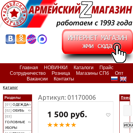
Главная
НОВИНКИ
Каталоги
Прайс
Сотрудничество
Розница
Магазины СПб
Опт
Вакансии
Контакты
Каталог
Артикул: 01170006
Разделы
Поиск
[01]
ОДЕЖДА
[02]
ОБУВЬ
1 500 руб.
[03]
ГОЛОВНЫЕ
ИСК
УБОРЫ
Расш