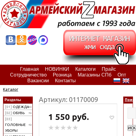
Главная
НОВИНКИ
Каталоги
Прайс
Сотрудничество
Розница
Магазины СПб
Опт
Вакансии
Контакты
Каталог
Артикул: 01170009
Разделы
Поис
[01]
ОДЕЖДА
[02]
ОБУВЬ
1 550 руб.
[03]
ГОЛОВНЫЕ
ИСК
УБОРЫ
Рас