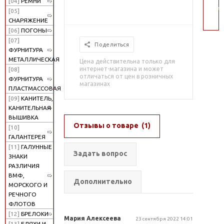
[04]
РЕМНИ
пои
[05]
СНАРЯЖЕНИЕ
[06]
ПОГОНЫ
[07]
Поделиться
ФУРНИТУРА
МЕТАЛЛИЧЕСКАЯ
Цена действительна только для
интернет-магазина и может
[08]
отличаться от цен в розничных
ФУРНИТУРА
магазинах
ПЛАСТМАССОВАЯ
[09]
КАНИТЕЛЬ,
КАНИТЕЛЬНАЯ
ВЫШИВКА
Отзывы о товаре
(1)
[10]
ГАЛАНТЕРЕЯ
[11]
ГАЛУННЫЕ
Задать вопрос
ЗНАКИ
РАЗЛИЧИЯ
ВМФ,
Дополнительно
МОРСКОГО И
РЕЧНОГО
ФЛОТОВ
[12]
БРЕЛОКИ
Мария Алексеева
23 сентября 2022 14:01
[13]
БЛЯХИ И