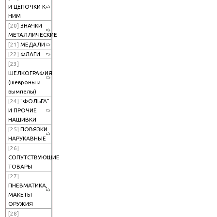
И ЦЕПОЧКИ К
НИМ
[20]
ЗНАЧКИ
МЕТАЛЛИЧЕСКИЕ
[21]
МЕДАЛИ
[22]
ФЛАГИ
[23]
ШЕЛКОГРАФИЯ
(шевроны и
вымпелы)
[24]
"ФОЛЬГА"
И ПРОЧИЕ
НАШИВКИ
[25]
ПОВЯЗКИ
НАРУКАВНЫЕ
[26]
СОПУТСТВУЮЩИЕ
ТОВАРЫ
[27]
ПНЕВМАТИКА,
МАКЕТЫ
ОРУЖИЯ
[28]