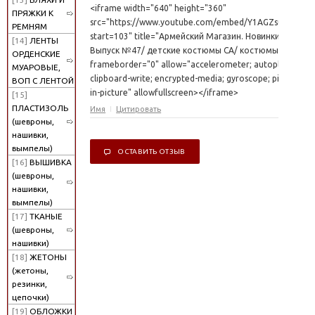
<iframe width="640" height="360"
ПРЯЖКИ К
src="https://www.youtube.com/embed/Y1AGZsulsUM?
РЕМНЯМ
start=103" title="Армейский Магазин. Новинки.
[14]
ЛЕНТЫ
Выпуск №47/ детские костюмы СА/ костюмы РККА"
ОРДЕНСКИЕ
frameborder="0" allow="accelerometer; autoplay;
МУАРОВЫЕ,
clipboard-write; encrypted-media; gyroscope; picture-
ВОП С ЛЕНТОЙ
in-picture" allowfullscreen></iframe>
[15]
ПЛАСТИЗОЛЬ
Имя
Цитировать
(шевроны,
нашивки,
вымпелы)
ОСТАВИТЬ ОТЗЫВ
[16]
ВЫШИВКА
(шевроны,
нашивки,
вымпелы)
[17]
ТКАНЫЕ
(шевроны,
нашивки)
[18]
ЖЕТОНЫ
(жетоны,
резинки,
цепочки)
[19]
ОБЛОЖКИ