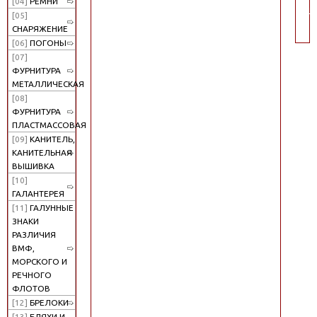
[04]
РЕМНИ
по
[05]
СНАРЯЖЕНИЕ
[06]
ПОГОНЫ
[07]
ФУРНИТУРА
МЕТАЛЛИЧЕСКАЯ
[08]
ФУРНИТУРА
ПЛАСТМАССОВАЯ
[09]
КАНИТЕЛЬ,
КАНИТЕЛЬНАЯ
ВЫШИВКА
[10]
ГАЛАНТЕРЕЯ
[11]
ГАЛУННЫЕ
ЗНАКИ
РАЗЛИЧИЯ
ВМФ,
МОРСКОГО И
РЕЧНОГО
ФЛОТОВ
[12]
БРЕЛОКИ
[13]
БЛЯХИ И