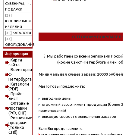
СУВЕНИРЫ,
ПОДАРКИ
[29]
ЮВЕЛИРНЫЕ
ИЗДЕЛИЯ
[30]
КАТАЛОГИ
ОПТОВОМУ ПОКУПАТЕЛЮ
[33]
ОБОРУДОВАНИЕ
Информация
Мы работаем со всеми регионами Российской
Карта
(кроме Санкт-Петербурга и Лен. области)
сайта
Военторги
Минимальная сумма заказа: 20000 рублей.
С-
Петербурга
Каталоги
Мы готовы предложить:
(PDF)
Прайс-
выгодные цены
лист
Оптовые
огромный ассортимент продукции (более 20000
поставки
наименований)
(РФ, СНГ)
высокую скорость выполнения заказов
Розничные
продажи
(только
Если Вы представляете:
СПб)
магазины военной и специальной униформы - охо