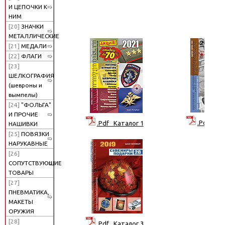
И ЦЕПОЧКИ К
НИМ
[20]
ЗНАЧКИ
МЕТАЛЛИЧЕСКИЕ
[21]
МЕДАЛИ
[22]
ФЛАГИ
[23]
ШЕЛКОГРАФИЯ
(шевроны и
вымпелы)
[24]
"ФОЛЬГА"
И ПРОЧИЕ
.Pdf Кат
.Pdf Каталог 1
НАШИВКИ
[25]
ПОВЯЗКИ
НАРУКАВНЫЕ
[26]
СОПУТСТВУЮЩИЕ
ТОВАРЫ
[27]
ПНЕВМАТИКА,
МАКЕТЫ
ОРУЖИЯ
[28]
.Pdf Каталог 3