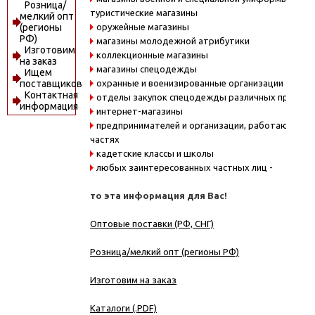
Розница/
туристические магазины
мелкий опт
оружейные магазины
(регионы
РФ)
магазины молодежной атрибутики
Изготовим
коллекционные магазины
на заказ
магазины спецодежды
Ищем
охранные и военизированные организации
поставщиков
Контактная
отделы закупок спецодежды различных предпри
информация
интернет-магазины
предпринимателей и организации, работающие в
частях
кадетские классы и школы
любых заинтересованных частных лиц -
то эта информация для Вас!
Оптовые поставки (РФ, СНГ)
Розница/мелкий опт (регионы РФ)
Изготовим на заказ
Каталоги (.PDF)