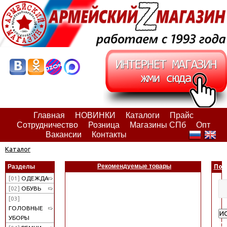
Главная
НОВИНКИ
Каталоги
Прайс
Сотрудничество
Розница
Магазины СПб
Опт
Вакансии
Контакты
Каталог
Рекомендуемые товары
Разделы
Пои
[01]
ОДЕЖДА
[02]
ОБУВЬ
[03]
ГОЛОВНЫЕ
И
УБОРЫ
Ра