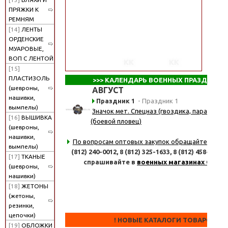
ПРЯЖКИ К
РЕМНЯМ
[14]
ЛЕНТЫ
ОРДЕНСКИЕ
МУАРОВЫЕ,
ВОП С ЛЕНТОЙ
[15]
ПЛАСТИЗОЛЬ
>>>
КАЛЕНДАРЬ ВОЕННЫХ ПРАЗДНИКО
(шевроны,
АВГУСТ
нашивки,
Праздник 1
- Праздник 1
вымпелы)
Значок мет. Спецназ (гвоздика, парашют, 
[16]
ВЫШИВКА
(боевой пловец)
(шевроны,
нашивки,
По вопросам оптовых закупок обращайтесь
по 
вымпелы)
(812) 240-0012,
8 (812) 325-1633,
8 (812) 458-8347
[17]
ТКАНЫЕ
спрашивайте в
военных магазинах СПб
(шевроны,
нашивки)
[18]
ЖЕТОНЫ
(жетоны,
резинки,
цепочки)
! НОВЫЕ КАТАЛОГИ ТОВАРОВ !
[19]
ОБЛОЖКИ