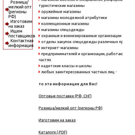
Розница/
туристические магазины
мелкий опт
оружейные магазины
(регионы
РФ)
магазины молодежной атрибутики
Изготовим
коллекционные магазины
на заказ
магазины спецодежды
Ищем
охранные и военизированные организации
поставщиков
Контактная
отделы закупок спецодежды различных предпри
информация
интернет-магазины
предпринимателей и организации, работающие в
частях
кадетские классы и школы
любых заинтересованных частных лиц -
то эта информация для Вас!
Оптовые поставки (РФ, СНГ)
Розница/мелкий опт (регионы РФ)
Изготовим на заказ
Каталоги (.PDF)