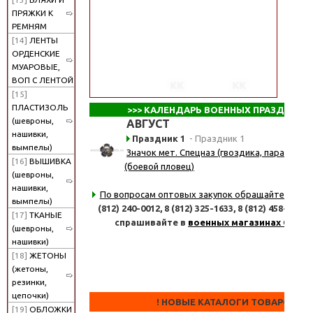
ПРЯЖКИ К
РЕМНЯМ
[14]
ЛЕНТЫ
ОРДЕНСКИЕ
МУАРОВЫЕ,
ВОП С ЛЕНТОЙ
[15]
ПЛАСТИЗОЛЬ
>>>
КАЛЕНДАРЬ ВОЕННЫХ ПРАЗДНИКО
(шевроны,
АВГУСТ
нашивки,
Праздник 1
- Праздник 1
вымпелы)
Значок мет. Спецназ (гвоздика, парашют, 
[16]
ВЫШИВКА
(боевой пловец)
(шевроны,
нашивки,
По вопросам оптовых закупок обращайтесь
по 
вымпелы)
(812) 240-0012,
8 (812) 325-1633,
8 (812) 458-8347
[17]
ТКАНЫЕ
спрашивайте в
военных магазинах СПб
(шевроны,
нашивки)
[18]
ЖЕТОНЫ
(жетоны,
резинки,
цепочки)
! НОВЫЕ КАТАЛОГИ ТОВАРОВ !
[19]
ОБЛОЖКИ