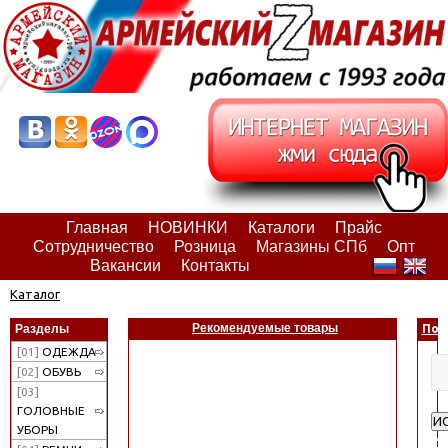
Главная
НОВИНКИ
Каталоги
Прайс
Сотрудничество
Розница
Магазины СПб
Опт
Вакансии
Контакты
Каталог
Рекомендуемые товары
Разделы
Пои
[01]
ОДЕЖДА
[02]
ОБУВЬ
[03]
ГОЛОВНЫЕ
И
УБОРЫ
Ра