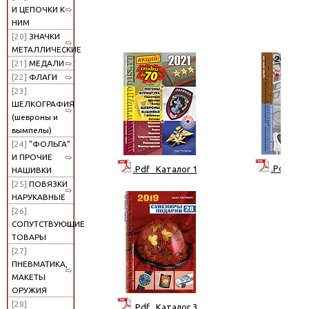
И ЦЕПОЧКИ К
НИМ
[20]
ЗНАЧКИ
МЕТАЛЛИЧЕСКИЕ
[21]
МЕДАЛИ
[22]
ФЛАГИ
[23]
ШЕЛКОГРАФИЯ
(шевроны и
вымпелы)
[24]
"ФОЛЬГА"
И ПРОЧИЕ
.Pdf Кат
.Pdf Каталог 1
НАШИВКИ
[25]
ПОВЯЗКИ
НАРУКАВНЫЕ
[26]
СОПУТСТВУЮЩИЕ
ТОВАРЫ
[27]
ПНЕВМАТИКА,
МАКЕТЫ
ОРУЖИЯ
[28]
.Pdf Каталог 3