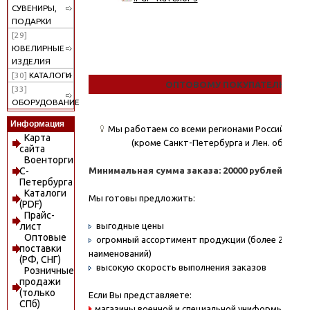
СУВЕНИРЫ,
ПОДАРКИ
[29]
ЮВЕЛИРНЫЕ
ИЗДЕЛИЯ
[30]
КАТАЛОГИ
ОПТОВОМУ ПОКУПАТЕЛЮ
[33]
ОБОРУДОВАНИЕ
Информация
Мы работаем со всеми регионами Российской
Карта
(кроме Санкт-Петербурга и Лен. области)
сайта
Военторги
Минимальная сумма заказа: 20000 рублей.
С-
Петербурга
Каталоги
Мы готовы предложить:
(PDF)
Прайс-
выгодные цены
лист
Оптовые
огромный ассортимент продукции (более 20000
поставки
наименований)
(РФ, СНГ)
высокую скорость выполнения заказов
Розничные
продажи
(только
Если Вы представляете:
СПб)
магазины военной и специальной униформы - охо