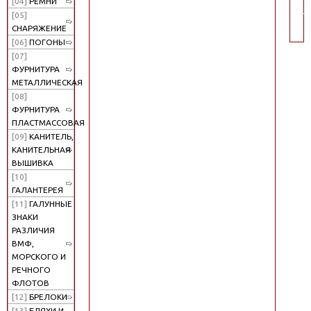
[04]
РЕМНИ
по
[05]
СНАРЯЖЕНИЕ
[06]
ПОГОНЫ
[07]
ФУРНИТУРА
МЕТАЛЛИЧЕСКАЯ
[08]
ФУРНИТУРА
ПЛАСТМАССОВАЯ
[09]
КАНИТЕЛЬ,
КАНИТЕЛЬНАЯ
ВЫШИВКА
[10]
ГАЛАНТЕРЕЯ
[11]
ГАЛУННЫЕ
ЗНАКИ
РАЗЛИЧИЯ
ВМФ,
МОРСКОГО И
РЕЧНОГО
ФЛОТОВ
[12]
БРЕЛОКИ
[13]
БЛЯХИ И