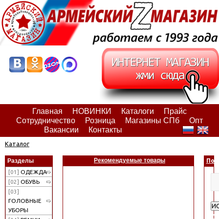
Главная
НОВИНКИ
Каталоги
Прайс
Сотрудничество
Розница
Магазины СПб
Опт
Вакансии
Контакты
Каталог
Рекомендуемые товары
Разделы
Пои
[01]
ОДЕЖДА
[02]
ОБУВЬ
[03]
ГОЛОВНЫЕ
И
УБОРЫ
Ра