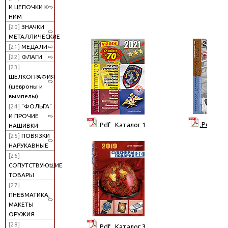
И ЦЕПОЧКИ К
НИМ
[20]
ЗНАЧКИ
МЕТАЛЛИЧЕСКИЕ
[21]
МЕДАЛИ
[22]
ФЛАГИ
[23]
ШЕЛКОГРАФИЯ
(шевроны и
вымпелы)
[24]
"ФОЛЬГА"
И ПРОЧИЕ
.Pdf Кат
.Pdf Каталог 1
НАШИВКИ
[25]
ПОВЯЗКИ
НАРУКАВНЫЕ
[26]
СОПУТСТВУЮЩИЕ
ТОВАРЫ
[27]
ПНЕВМАТИКА,
МАКЕТЫ
ОРУЖИЯ
[28]
.Pdf Каталог 3