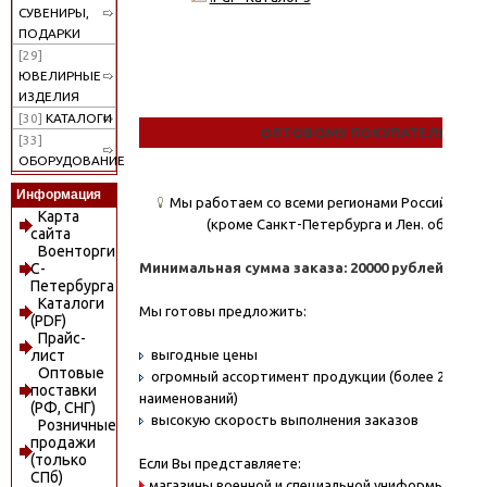
СУВЕНИРЫ,
ПОДАРКИ
[29]
ЮВЕЛИРНЫЕ
ИЗДЕЛИЯ
[30]
КАТАЛОГИ
ОПТОВОМУ ПОКУПАТЕЛЮ
[33]
ОБОРУДОВАНИЕ
Информация
Мы работаем со всеми регионами Российской
Карта
(кроме Санкт-Петербурга и Лен. области)
сайта
Военторги
Минимальная сумма заказа: 20000 рублей.
С-
Петербурга
Каталоги
Мы готовы предложить:
(PDF)
Прайс-
выгодные цены
лист
Оптовые
огромный ассортимент продукции (более 20000
поставки
наименований)
(РФ, СНГ)
высокую скорость выполнения заказов
Розничные
продажи
(только
Если Вы представляете:
СПб)
магазины военной и специальной униформы - охо