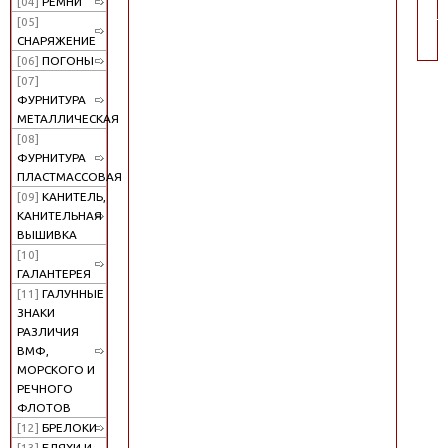
[04]
РЕМНИ
по
[05]
СНАРЯЖЕНИЕ
[06]
ПОГОНЫ
[07]
ФУРНИТУРА
МЕТАЛЛИЧЕСКАЯ
[08]
ФУРНИТУРА
ПЛАСТМАССОВАЯ
[09]
КАНИТЕЛЬ,
КАНИТЕЛЬНАЯ
ВЫШИВКА
[10]
ГАЛАНТЕРЕЯ
[11]
ГАЛУННЫЕ
ЗНАКИ
РАЗЛИЧИЯ
ВМФ,
МОРСКОГО И
РЕЧНОГО
ФЛОТОВ
[12]
БРЕЛОКИ
[13]
БЛЯХИ И