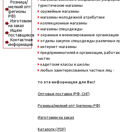
Розница/
туристические магазины
мелкий опт
оружейные магазины
(регионы
РФ)
магазины молодежной атрибутики
Изготовим
коллекционные магазины
на заказ
магазины спецодежды
Ищем
охранные и военизированные организации
поставщиков
Контактная
отделы закупок спецодежды различных предпри
информация
интернет-магазины
предпринимателей и организации, работающие в
частях
кадетские классы и школы
любых заинтересованных частных лиц -
то эта информация для Вас!
Оптовые поставки (РФ, СНГ)
Розница/мелкий опт (регионы РФ)
Изготовим на заказ
Каталоги (.PDF)