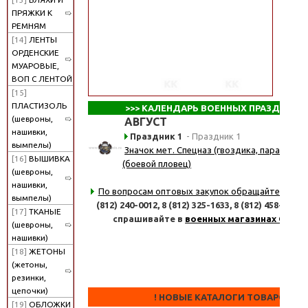
ПРЯЖКИ К
РЕМНЯМ
[14]
ЛЕНТЫ
ОРДЕНСКИЕ
МУАРОВЫЕ,
ВОП С ЛЕНТОЙ
[15]
ПЛАСТИЗОЛЬ
>>>
КАЛЕНДАРЬ ВОЕННЫХ ПРАЗДНИКО
(шевроны,
АВГУСТ
нашивки,
Праздник 1
- Праздник 1
вымпелы)
Значок мет. Спецназ (гвоздика, парашют, 
[16]
ВЫШИВКА
(боевой пловец)
(шевроны,
нашивки,
По вопросам оптовых закупок обращайтесь
по 
вымпелы)
(812) 240-0012,
8 (812) 325-1633,
8 (812) 458-8347
[17]
ТКАНЫЕ
спрашивайте в
военных магазинах СПб
(шевроны,
нашивки)
[18]
ЖЕТОНЫ
(жетоны,
резинки,
цепочки)
! НОВЫЕ КАТАЛОГИ ТОВАРОВ !
[19]
ОБЛОЖКИ